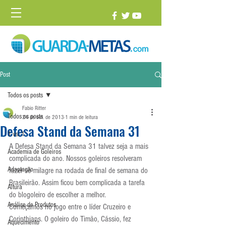
Post
Todos os posts
Fabio Ritter
Todos os posts
24 de set. de 2013
1 min de leitura
Defesa Stand da Semana 31
1 vs. 1
A Defesa Stand da Semana 31 talvez seja a mais 
Academia de Goleiros
complicada do ano. Nossos goleiros resolveram 
Adaptação
fazer só milagre na rodada de final de semana do 
Brasileirão. Assim ficou bem complicada a tarefa 
Altura
do blogoleiro de escolher a melhor.
Análise de Produtos
Começamos no jogo entre o líder Cruzeiro e 
Corinthians. O goleiro do Timão, Cássio, fez 
Aquecimento