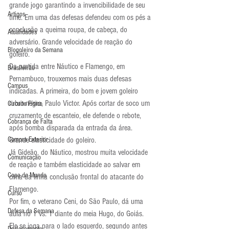
grande jogo garantindo a invencibilidade de seu 
Artigos
time. Em uma das defesas defendeu com os pés a 
conclusão a queima roupa, de cabeça, do 
Atualidades
adversário. Grande velocidade de reação do 
Blogoleiro da Semana
goleiro.
Da partida entre Náutico e Flamengo, em 
Brasileirão
Pernambuco, trouxemos mais duas defesas 
Campus
indicadas. A primeira, do bom e jovem goleiro 
rubro-negro, Paulo Victor. Após cortar de soco um 
Circuito Físico
cruzamento de escanteio, ele defende o rebote, 
Cobrança de Falta
após bomba disparada da entrada da área. 
Compra Exterior
Grande elasticidade do goleiro.
Já Gideão, do Náutico, mostrou muita velocidade 
Comunicação
de reação e também elasticidade ao salvar em 
Copa do Mundo
cima da linha conclusão frontal do atacante do 
Flamengo.
Curso
Por fim, o veterano Ceni, do São Paulo, dá uma 
Defesa da Semana
aula no 1 vs. 1 diante do meia Hugo, do Goiás. 
Ele se joga para o lado esquerdo, segundo antes 