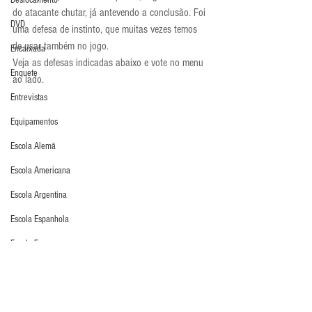
Deslocamento
do atacante chutar, já antevendo a conclusão. Foi 
DVD
uma defesa de instinto, que muitas vezes temos 
de usar também no jogo.
Encaixada
Veja as defesas indicadas abaixo e vote no menu 
Enquete
ao lado.
Entrevistas
Equipamentos
Escola Alemã
Escola Americana
Escola Argentina
Escola Espanhola
Escola Francesa
Escola Inglesa
Escola Italiana