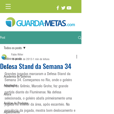
Post
Todos os posts
Fabio Ritter
Todos os posts
15 de out. de 2013
1 min de leitura
Defesa Stand da Semana 34
1 vs. 1
Grandes jogadas marcaram a Defesa Stand da 
Academia de Goleiros
Semana 34. Começamos no Rio, onde o goleiro 
Adaptação
reserva do Grêmio, Marcelo Grohe, fez grande 
partida diante do Fluminense. Na defesa 
Altura
selecionada, o goleiro abafa primeiramente uma 
Análise de Produtos
jogada no interior da área, após escanteio. Na 
sequência da jogada, mostra bom deslocamento e 
Aquecimento