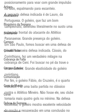
posicionamento para voar com grande impulsão 
Artigos
no lado, espalmando para escanteio.
A segunda defesa indicada é de Lauro, da 
Atualidades
Portuguesa. O goleiro, que faz um bom 
Blogoleiro da Semana
campeonato, defendeu literalmente no susto uma 
cabeçada frontal do atacante do Atlético 
Brasileirão
Paranaense. Grande presença do goleiro.
Campus
Em São Paulo, fomos buscar em uma defesa de 
pênalti a terceira defesa indicada. Cássio, do 
Circuito Físico
Corinthians, fez um verdadeiro milagre na 
Cobrança de Falta
cobrança de Ceni. Foi buscar no pé da trave o 
Compra Exterior
chute rasteiro. Grande elasticidade do goleiro 
corintiano.
Comunicação
Por fim, o goleiro Fábio, do Cruzeiro, é o quarto 
Copa do Mundo
indicado. Fez uma baita partida no clássico 
contra o Atlético Mineiro. Não fosse ele, seu clube 
Curso
tomaria mais quatro gols no mínimo. Na defesa 
Defesa da Semana
escolhida, o goleiro mostra excelente velocidade 
de reação e recuperação em uma conclusão no 