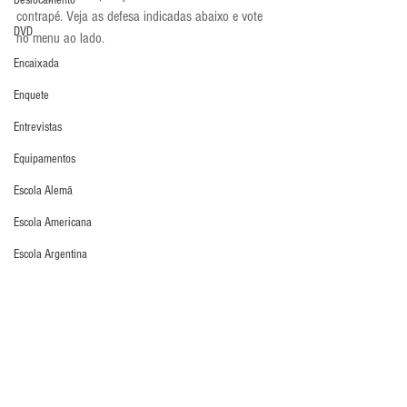
Deslocamento
contrapé. Veja as defesa indicadas abaixo e vote 
DVD
no menu ao lado.
Encaixada
Enquete
Entrevistas
Equipamentos
Escola Alemã
Escola Americana
Escola Argentina
Escola Espanhola
Escola Francesa
Escola Inglesa
Defesa da Semana
Escola Italiana