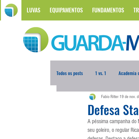
LUVAS
EQUIPAMENTOS
FUNDAMENTOS
TR
Todos os posts
1 vs. 1
Academia d
Fabio Ritter
19 de nov. 
Atualidades
Blogoleiro da Sema
Defesa St
A péssima campanha do Ná
Comunicação
Copa do Mundo
seu goleiro, o regular Ric
defesas. Destaco a defes