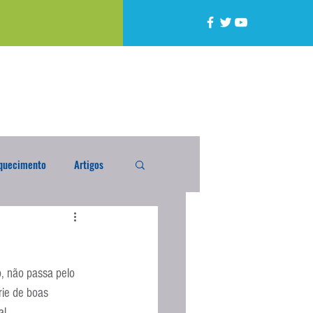
quecimento
Artigos
alta
Compra Exterior
, não passa pelo 
caixada
Enquete
rie de boas 
l.