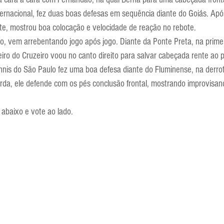
Escola Alemã
Escola Americana
Escola Argentina
Escola 
ternacional, fez duas boas defesas em sequência diante do Goiás. Ap
te, mostrou boa colocação e velocidade de reação no rebote.
o, vem arrebentando jogo após jogo. Diante da Ponte Preta, na primei
eiro do Cruzeiro voou no canto direito para salvar cabeçada rente ao 
nnis do São Paulo fez uma boa defesa diante do Fluminense, na derrot
da, ele defende com os pés conclusão frontal, mostrando improvisan
 abaixo e vote ao lado.