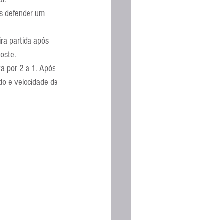
Espanhola
ós defender um 
ra partida após 
poste.
a por 2 a 1. Após 
do e velocidade de 