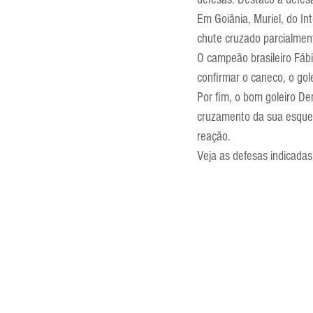
Entrevistas
Equipamentos
Em Goiânia, Muriel, do In
chute cruzado parcialmen
O campeão brasileiro Fábi
Escola Francesa
Escola Inglesa
confirmar o caneco, o gol
Por fim, o bom goleiro De
cruzamento da sua esquer
reação.
Veja as defesas indicadas