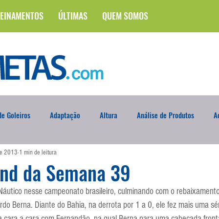
EINAMENTOS
ÚLTIMAS
QUEM SOMOS
e Goleiros
Adaptação
Altura
Análise de Produtos
A
de 2013
1 min de leitura
na
Brasileirão
Campus
Circuito Físico
Cobrança de F
and da Semana 39
utico nesse campeonato brasileiro, culminando com o rebaixamento
Curso
Defesa da Semana
Deslocamento
DVD
En
ardo Berna. Diante do Bahia, na derrota por 1 a 0, ele fez mais uma sé
a cara a cara com Fernandão, na qual Berna para uma cabeçada fronta