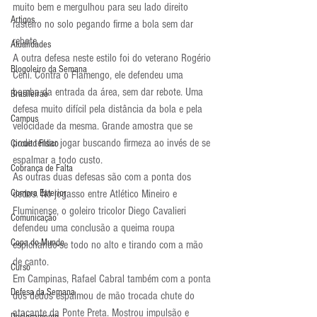
muito bem e mergulhou para seu lado direito 
Artigos
rasteiro no solo pegando firme a bola sem dar 
rebote.
Atualidades
A outra defesa neste estilo foi do veterano Rogério 
Blogoleiro da Semana
Ceni. Contra o Flamengo, ele defendeu uma 
bomba da entrada da área, sem dar rebote. Uma 
Brasileirão
defesa muito difícil pela distância da bola e pela 
Campus
velocidade da mesma. Grande amostra que se 
pode tentar jogar buscando firmeza ao invés de se 
Circuito Físico
espalmar a todo custo.
Cobrança de Falta
As outras duas defesas são com a ponta dos 
Compra Exterior
dedos. No jogasso entre Atlético Mineiro e 
Fluminense, o goleiro tricolor Diego Cavalieri 
Comunicação
defendeu uma conclusão a queima roupa 
Copa do Mundo
espichando-se todo no alto e tirando com a mão 
de canto.
Curso
Em Campinas, Rafael Cabral também com a ponta 
Defesa da Semana
dos dedos espalmou de mão trocada chute do 
atacante da Ponte Preta. Mostrou impulsão e 