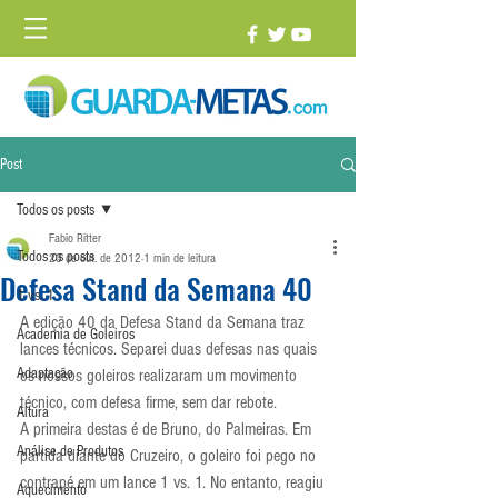
Post
Todos os posts
Fabio Ritter
Todos os posts
23 de out. de 2012
1 min de leitura
Defesa Stand da Semana 40
1 vs. 1
A edição 40 da Defesa Stand da Semana traz 
Academia de Goleiros
lances técnicos. Separei duas defesas nas quais 
Adaptação
os nossos goleiros realizaram um movimento 
técnico, com defesa firme, sem dar rebote.
Altura
A primeira destas é de Bruno, do Palmeiras. Em 
Análise de Produtos
partida diante do Cruzeiro, o goleiro foi pego no 
contrapé em um lance 1 vs. 1. No entanto, reagiu 
Aquecimento