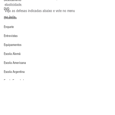
Deslocamento
elasticidade.
DVD
Veja as defesas indicadas abaixo e vote no menu 
ao lado.
Encaixada
Enquete
Entrevistas
Equipamentos
Escola Alemã
Escola Americana
Escola Argentina
Escola Espanhola
Escola Francesa
Escola Inglesa
Escola Italiana
Defesa da Semana