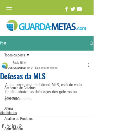
Post
Todos os posts
Fabio Ritter
Todos os posts
15 de mar. de 2013
1 min de leitura
Defesas da MLS
1 vs. 1
A liga americana de futebol, MLS, está de volta. 
Academia de Goleiros
Confira abaixo as defesaças dos goleiros na 
Adaptação
primeira rodada.
Altura
Atualidades
Análise de Produtos
Aquecimento