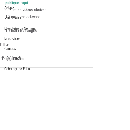
publiquei aqui
.
Artigos
Confira os vídeos abaixo:
10 melhores defesas:
Atualidades
Blogoleiro da Semana
10 maiores frangos:
Brasileirão
Falhas
Campus
Circuito Físico
Cobrança de Falta
Compra Exterior
Comunicação
Comentários
Copa do Mundo
Curso
Escreva um comentário
Defesa da Semana