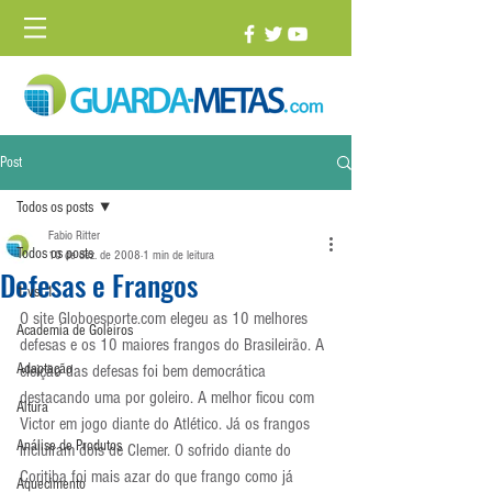
Post
Todos os posts
Fabio Ritter
Todos os posts
10 de dez. de 2008
1 min de leitura
Defesas e Frangos
1 vs. 1
O site Globoesporte.com elegeu as 10 melhores 
Academia de Goleiros
defesas e os 10 maiores frangos do Brasileirão. A 
Adaptação
eleição das defesas foi bem democrática 
destacando uma por goleiro. A melhor ficou com 
Altura
Victor em jogo diante do Atlético. Já os frangos 
Análise de Produtos
incluíram dois de Clemer. O sofrido diante do 
Coritiba foi mais azar do que frango como já 
Aquecimento