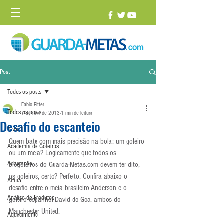
Post
Todos os posts
Fabio Ritter
Todos os posts
7 de nov. de 2013
1 min de leitura
Desafio do escanteio
1 vs. 1
Quem bate com mais precisão na bola: um goleiro 
Academia de Goleiros
ou um meia? Logicamente que todos os 
Adaptação
blogoleiros do Guarda-Metas.com devem ter dito, 
os goleiros, certo? Perfeito. Confira abaixo o 
Altura
desafio entre o meia brasileiro Anderson e o 
Análise de Produtos
goleiro espanhol David de Gea, ambos do 
Manchester United.
Aquecimento