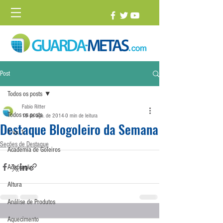
Post
Todos os posts
Fabio Ritter
Todos os posts
19 de ago. de 2014
0 min de leitura
Destaque Blogoleiro da Semana
1 vs. 1
Seções de Destaque
Academia de Goleiros
Adaptação
Altura
Análise de Produtos
Aquecimento