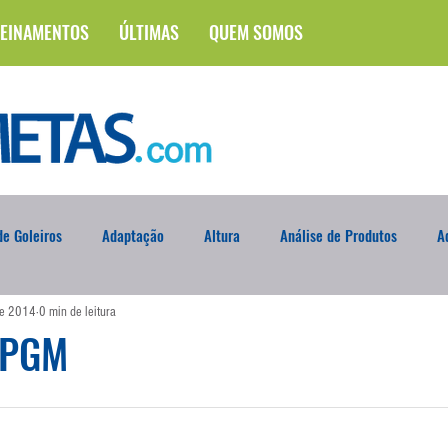
EINAMENTOS
ÚLTIMAS
QUEM SOMOS
e Goleiros
Adaptação
Altura
Análise de Produtos
A
de 2014
0 min de leitura
na
Brasileirão
Campus
Circuito Físico
Cobrança de F
IPGM
Curso
Defesa da Semana
Deslocamento
DVD
En