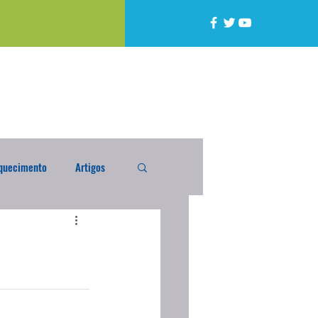
quecimento
Artigos
alta
Compra Exterior
caixada
Enquete