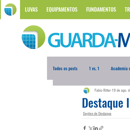
LUVAS
EQUIPAMENTOS
FUNDAMENTOS
TR
Todos os posts
1 vs. 1
Academia d
Fabio Ritter
19 de ago. 
Atualidades
Blogoleiro da Sema
Destaque 
Comunicação
Seções de Destaque
Copa do Mundo