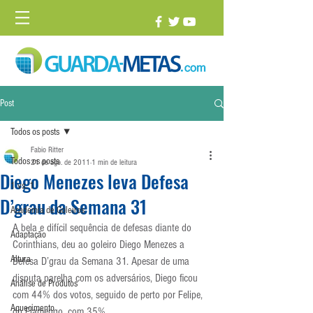
Post
Todos os posts
Fabio Ritter
Todos os posts
21 de ago. de 2011
1 min de leitura
Diego Menezes leva Defesa
1 vs. 1
D’grau da Semana 31
Academia de Goleiros
A bela e difícil sequência de defesas diante do 
Adaptação
Corinthians, deu ao goleiro Diego Menezes a 
Altura
Defesa D’grau da Semana 31. Apesar de uma 
disputa parelha com os adversários, Diego ficou 
Análise de Produtos
com 44% dos votos, seguido de perto por Felipe, 
Aquecimento
do Flamengo, com 35%.