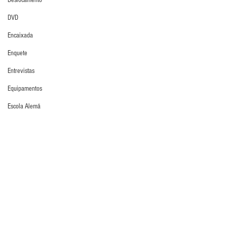
Deslocamento
DVD
Encaixada
Enquete
Entrevistas
Equipamentos
Escola Alemã
Escola Americana
Escola Argentina
Defesa da Semana
Escola Espanhola
Escola Francesa
Escola Inglesa
Escola Italiana