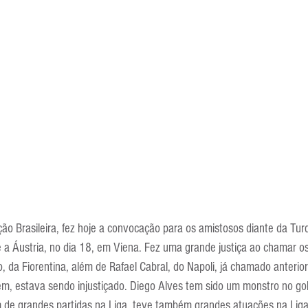
Escola Alemã
Escola Americana
Escola Argentina
Escola 
ão Brasileira, fez hoje a convocação para os amistosos diante da Turq
a Áustria, no dia 18, em Viena. Fez uma grande justiça ao chamar os
o, da Fiorentina, além de Rafael Cabral, do Napoli, já chamado anterio
m, estava sendo injustiçado. Diego Alves tem sido um monstro no gol
 de grandes partidas na Liga, teve também grandes atuações na Lig