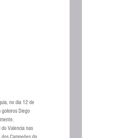
Espanhola
uia, no dia 12 de 
 goleiros Diego 
rmente.
 do Valencia nas 
a dos Campeões da 