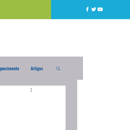
quecimento
Artigos
alta
Compra Exterior
caixada
Enquete