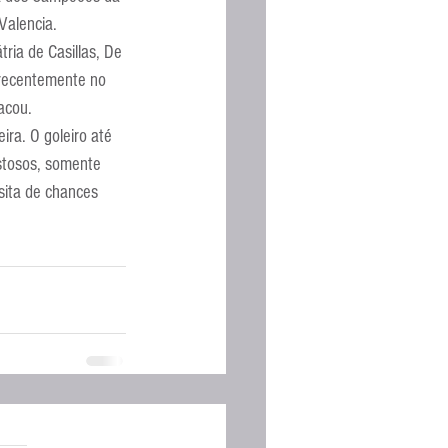
Valencia.
ria de Casillas, De 
 recentemente no 
acou.
ira. O goleiro até 
stosos, somente 
sita de chances 