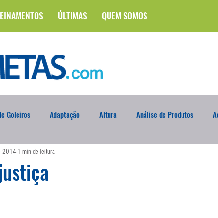
EINAMENTOS
ÚLTIMAS
QUEM SOMOS
e Goleiros
Adaptação
Altura
Análise de Produtos
A
de 2014
1 min de leitura
na
Brasileirão
Campus
Circuito Físico
Cobrança de F
justiça
Curso
Defesa da Semana
Deslocamento
DVD
En