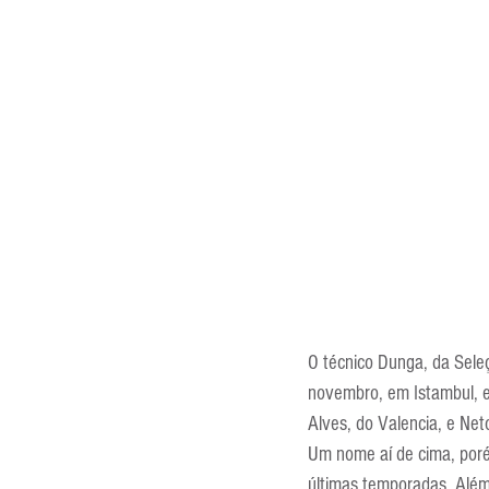
Entrevistas
Equipamentos
Escola Francesa
Escola Inglesa
O técnico Dunga, da Seleç
novembro, em Istambul, e 
Alves, do Valencia, e Net
Um nome aí de cima, poré
últimas temporadas. Além