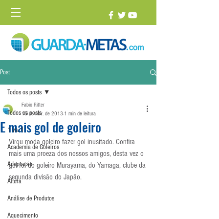
Post
Todos os posts
Fabio Ritter
Todos os posts
15 de nov. de 2013
1 min de leitura
E mais gol de goleiro
1 vs. 1
Virou moda goleiro fazer gol inusitado. Confira 
Academia de Goleiros
mais uma proeza dos nossos amigos, desta vez o 
Adaptação
gol foi do goleiro Murayama, do Yamaga, clube da 
segunda divisão do Japão.
Altura
Análise de Produtos
Aquecimento