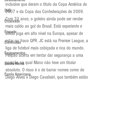
Deslocamento
inclusive que deram o título da Copa América de 
DVD
2007 e da Copa das Confederações de 2009.
Com 33 anos, o goleiro ainda pode ser render 
Encaixada
mais caldo ao gol do Brasil. Está experiente e 
Enquete
ainda joga em alto nível na Europa, apesar de 
estar no fraco QPR. JC está na Premier League, a 
Entrevistas
liga de futebol mais cobiçada e rica do mundo.
Equipamentos
Felipão acerta em tentar dar segurança a uma 
posição na qual Mano não teve um titular 
Escola Alemã
absoluto. O risco é o de barrar nomes como de 
Escola Americana
Diego Alves e Diego Cavalieiri, que também estão 
prontos para a posição. Pelo certo ou pelo errado, 
Escola Argentina
Felipão apostou na jogada de segurança.
Escola Espanhola
E você, blogoleiro, o que achou da volta de JC ao 
gol do Brasil? Comente!
Escola Francesa
Atualidades
Escola Inglesa
Escola Italiana