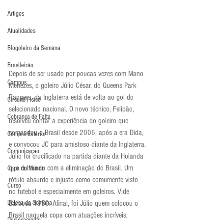
Artigos
Atualidades
Blogoleiro da Semana
Brasileirão
Depois de ser usado por poucas vezes com Mano 
Campus
Menezes, o goleiro Júlio César, do Queens Park 
Rangers, da Inglaterra está de volta ao gol do 
Circuito Físico
selecionado nacional. O novo técnico, Felipão, 
Cobrança de Falta
resolveu contar a experiência do goleiro que 
comandou o Brasil desde 2006, após a era Dida, 
Compra Exterior
e convocou JC para amistoso diante da Inglaterra.
Comunicação
Júlio foi crucificado na partida diante da Holanda 
que culminou com a eliminação do Brasil. Um 
Copa do Mundo
rótulo absurdo e injusto como comumente visto 
Curso
no futebol e especialmente em goleiros. Vide 
Defesa da Semana
Barbosa 1950. Afinal, foi Júlio quem colocou o 
Brasil naquela copa com atuações incríveis, 