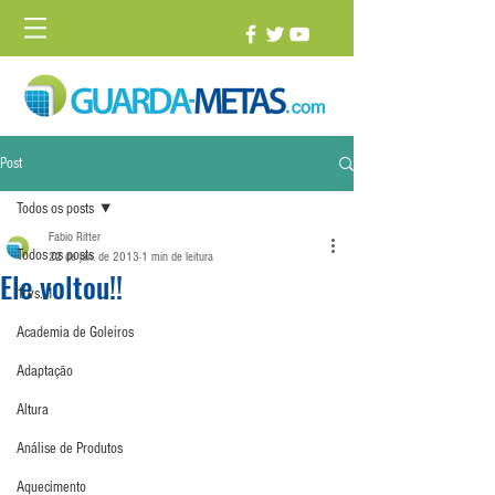
Post
Todos os posts
Fabio Ritter
Todos os posts
22 de jan. de 2013
1 min de leitura
Ele voltou!!
1 vs. 1
Academia de Goleiros
Adaptação
Altura
Análise de Produtos
Aquecimento