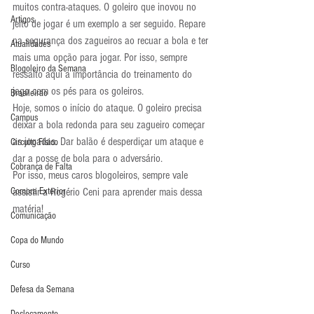
muitos contra-ataques. O goleiro que inovou no 
Artigos
jeito de jogar é um exemplo a ser seguido. Repare 
na segurança dos zagueiros ao recuar a bola e ter 
Atualidades
mais uma opção para jogar. Por isso, sempre 
Blogoleiro da Semana
ressalto aqui a importância do treinamento do 
jogo com os pés para os goleiros.
Brasileirão
Hoje, somos o início do ataque. O goleiro precisa 
Campus
deixar a bola redonda para seu zagueiro começar 
as jogadas. Dar balão é desperdiçar um ataque e 
Circuito Físico
dar a posse de bola para o adversário.
Cobrança de Falta
Por isso, meus caros blogoleiros, sempre vale 
Compra Exterior
assistir a Rogério Ceni para aprender mais dessa 
matéria!
Comunicação
Copa do Mundo
Curso
Defesa da Semana