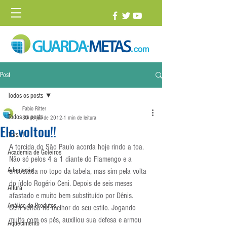
Post
Todos os posts
Fabio Ritter
Todos os posts
30 de jul. de 2012
1 min de leitura
Ele voltou!!
1 vs. 1
A torcida do São Paulo acorda hoje rindo a toa. 
Academia de Goleiros
Não só pelos 4 a 1 diante do Flamengo e a 
Adaptação
encostada no topo da tabela, mas sim pela volta 
do ídolo Rogério Ceni. Depois de seis meses 
Altura
afastado e muito bem substituído por Dênis.
Análise de Produtos
Ceni voltou no melhor do seu estilo. Jogando 
muito com os pés, auxiliou sua defesa e armou 
Aquecimento