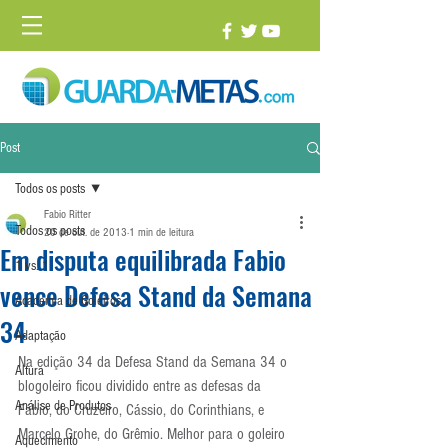
Post
Todos os posts
Fabio Ritter
Todos os posts
20 de out. de 2013
1 min de leitura
Em disputa equilibrada Fabio
1 vs. 1
vence Defesa Stand da Semana
Academia de Goleiros
34
Adaptação
Na edição 34 da Defesa Stand da Semana 34 o 
Altura
blogoleiro ficou dividido entre as defesas da 
Análise de Produtos
Fábio, do Cruzeiro, Cássio, do Corinthians, e 
Marcelo Grohe, do Grêmio. Melhor para o goleiro 
Aquecimento