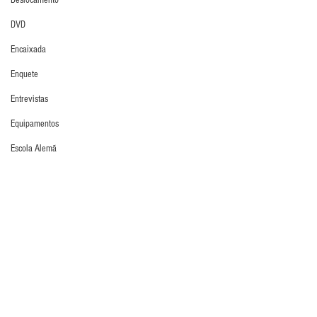
Deslocamento
DVD
Encaixada
Enquete
Entrevistas
Equipamentos
Escola Alemã
Escola Americana
Escola Argentina
Defesa da Semana
Escola Espanhola
Escola Francesa
Escola Inglesa
Escola Italiana