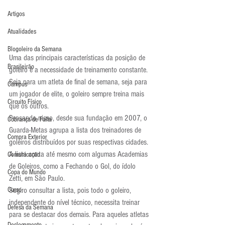
Artigos
Atualidades
Blogoleiro da Semana
Uma das principais características da posição de 
Brasileirão
goleiro é a necessidade de treinamento constante. 
Seja para um atleta de final de semana, seja para 
Campus
um jogador de elite, o goleiro sempre treina mais 
Circuito Físico
que os outros.
Pensando nisso, desde sua fundação em 2007, o 
Cobrança de Falta
Guarda-Metas agrupa a lista dos treinadores de 
Compra Exterior
goleiros distribuídos por suas respectivas cidades. 
A lista conta até mesmo com algumas Academias 
Comunicação
de Goleiros, como a Fechando o Gol, do ídolo 
Copa do Mundo
Zetti, em São Paulo.
Curso
Sugiro consultar a lista, pois todo o goleiro, 
independente do nível técnico, necessita treinar 
Defesa da Semana
para se destacar dos demais. Para aqueles atletas 