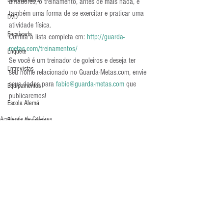
Deslocamento
amadores, o treinamento, antes de mais nada, é 
também uma forma de se exercitar e praticar uma 
DVD
atividade física.
Encaixada
Confira a lista completa em: 
http://guarda-
metas.com/treinamentos/
Enquete
Se você é um treinador de goleiros e deseja ter 
Entrevistas
seu nome relacionado no Guarda-Metas.com, envie 
seus dados para 
fabio@guarda-metas.com
 que 
Equipamentos
publicaremos!
Escola Alemã
Academia de Goleiros
Escola Americana
Últimos Destaques
Escola Argentina
Escola Espanhola
Escola Francesa
Escola Inglesa
Escola Italiana
Comentários