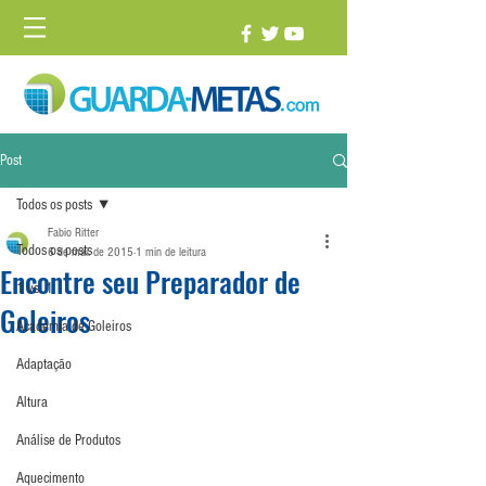
Post
Todos os posts
Fabio Ritter
Todos os posts
6 de mai. de 2015
1 min de leitura
Encontre seu Preparador de
1 vs. 1
Goleiros
Academia de Goleiros
Adaptação
Altura
Análise de Produtos
Aquecimento