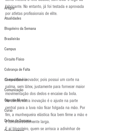
fabricante. No entanto, já foi testada e aprovada 
Artigos
por atletas profissionais de elite.
Atualidades
Blogoleiro da Semana
Brasileirão
Campus
Circuito Físico
Cobrança de Falta
O modelo é inovador, pois possui um corte na 
Compra Exterior
palma, sem látex, justamente para fornecer maior 
Comunicação
movimentação dos dedos e encaixe da bola.
No dorso, outra inovação é o ajuste na parte 
Copa do Mundo
central para a luva não ficar folgada na mão. Por 
Curso
fim, a munhequeira elástica fica bem firme a mão e 
Defesa da Semana
é consideravelemente larga.
E aí blogoleiro, quem se arrisca a adivinhar de 