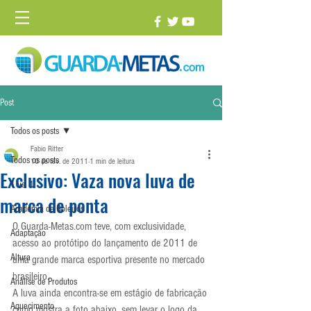
Post
Todos os posts
Fabio Ritter
Todos os posts
10 de fev. de 2011
1 min de leitura
Exclusivo: Vaza nova luva de
1 vs. 1
marca de ponta
Academia de Goleiros
O Guarda-Metas.com teve, com exclusividade, 
Adaptação
acesso ao protótipo do lançamento de 2011 de 
Altura
uma grande marca esportiva presente no mercado 
brasileiro.
Análise de Produtos
A luva ainda encontra-se em estágio de fabricação 
Aquecimento
como mostra a foto abaixo, sem levar o logo da 