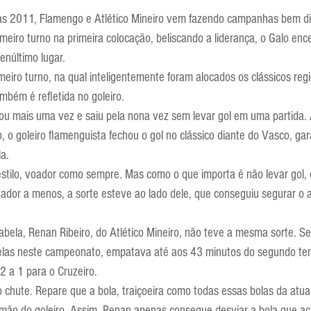
Escola Alemã
Escola Americana
Escola Argentina
Escola 
ras 2011, Flamengo e Atlético Mineiro vem fazendo campanhas bem di
imeiro turno na primeira colocação, beliscando a liderança, o Galo enc
enúltimo lugar.
meiro turno, na qual inteligentemente foram alocados os clássicos reg
ambém é refletida no goleiro. 
hou mais uma vez e saiu pela nona vez sem levar gol em uma partida.
, o goleiro flamenguista fechou o gol no clássico diante do Vasco, gar
a. 
stilo, voador como sempre. Mas como o que importa é não levar gol, o
dor a menos, a sorte esteve ao lado dele, que conseguiu segurar o 
abela, Renan Ribeiro, do Atlético Mineiro, não teve a mesma sorte. Se
elas neste campeonato, empatava até aos 43 minutos do segundo te
2 a 1 para o Cruzeiro.
hute. Repare que a bola, traiçoeira como todas essas bolas da atual
mão do goleiro. Assim, Renan apenas consegue desviar a bola que a