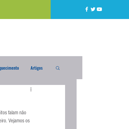
quecimento
Artigos
alta
Compra Exterior
itos falam não 
caixada
Enquete
iro. Vejamos os 