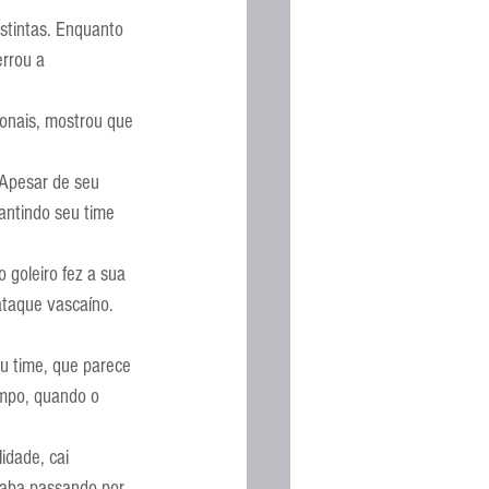
Espanhola
stintas. Enquanto 
errou a 
ionais, mostrou que 
 Apesar de seu 
antindo seu time 
 goleiro fez a sua 
ataque vascaíno.
u time, que parece 
mpo, quando o 
idade, cai 
caba passando por 