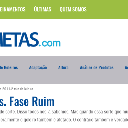
EINAMENTOS
ÚLTIMAS
QUEM SOMOS
e Goleiros
Adaptação
Altura
Análise de Produtos
A
de 2011
2 min de leitura
na
Brasileirão
Campus
Circuito Físico
Cobrança de F
s. Fase Ruim
 de sorte. Disso todos nós já sabemos. Mas quando essa sorte que mu
Curso
Defesa da Semana
Deslocamento
DVD
En
eralmente o goleiro também é afetado. O contrário também é verdade