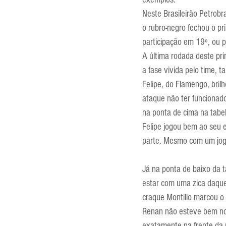
Entrevistas
Equipamentos
Neste Brasileirão Petrob
o rubro-negro fechou o pr
participação em 19º, ou p
Escola Francesa
Escola Inglesa
A última rodada deste pri
a fase vivida pelo time, t
Felipe, do Flamengo, bril
ataque não ter funcionado
na ponta de cima na tabel
Felipe jogou bem ao seu e
parte. Mesmo com um joga
Já na ponta de baixo da t
estar com uma zica daqu
craque Montillo marcou o 
Renan não esteve bem no c
exatamente na frente da 