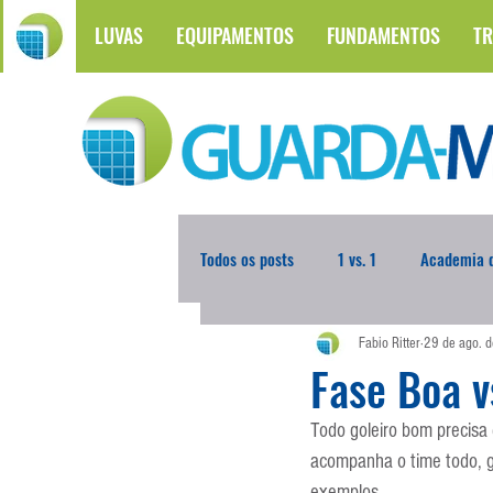
LUVAS
EQUIPAMENTOS
FUNDAMENTOS
TR
Todos os posts
1 vs. 1
Academia d
Fabio Ritter
29 de ago. 
Atualidades
Blogoleiro da Sema
Fase Boa v
Todo goleiro bom precisa
Comunicação
Copa do Mundo
acompanha o time todo, g
exemplos.