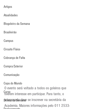
Artigos
Atualidades
Blogoleiro da Semana
Brasileirão
Campus
Circuito Físico
Cobrança de Falta
Compra Exterior
Comunicação
Copa do Mundo
O evento será voltado a todos os goleiros que 
Curso
tiverem interesse em participar. Para tanto, o 
interessado deve se inscrever na secretária da 
Defesa da Semana
Academia. Maiores informações pelo 011 2533-