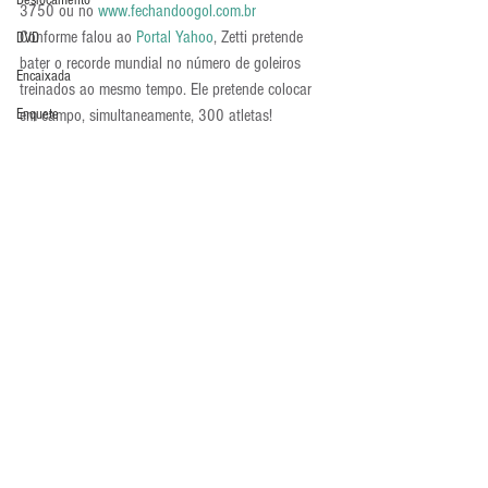
Deslocamento
3750 ou no 
www.fechandoogol.com.br
Conforme falou ao 
Portal Yahoo
, Zetti pretende 
DVD
bater o recorde mundial no número de goleiros 
Encaixada
treinados ao mesmo tempo. Ele pretende colocar 
em campo, simultaneamente, 300 atletas!
Enquete
Academia de Goleiros
Entrevistas
Últimos Destaques
Equipamentos
Escola Alemã
Escola Americana
Escola Argentina
Escola Espanhola
Comentários
Escola Francesa
Escola Inglesa
Escreva um comentário
Escola Italiana