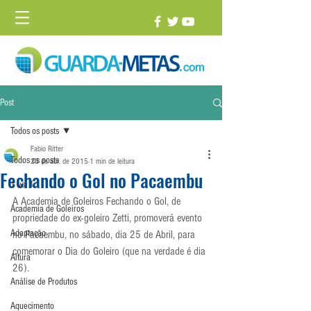
Post
Todos os posts
Fabio Ritter
Todos os posts
23 de abr. de 2015
1 min de leitura
Fechando o Gol no Pacaembu
1 vs. 1
A Academia de Goleiros Fechando o Gol, de 
Academia de Goleiros
propriedade do ex-goleiro Zetti, promoverá evento 
Adaptação
no Pacaembu, no sábado, dia 25 de Abril, para 
comemorar o Dia do Goleiro (que na verdade é dia 
Altura
26).
Análise de Produtos
Aquecimento