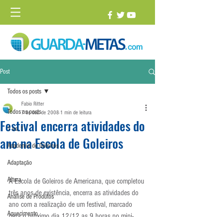
Post
Todos os posts
Fabio Ritter
Todos os posts
7 de dez. de 2008
1 min de leitura
Festival encerra atividades do
1 vs. 1
ano na Escola de Goleiros
Academia de Goleiros
Adaptação
Altura
A Escola de Goleiros de Americana, que completou 
três anos de existência, encerra as atividades do 
Análise de Produtos
ano com a realização de um festival, marcado 
Aquecimento
para o próximo dia 12/12 as 9 horas no mini-