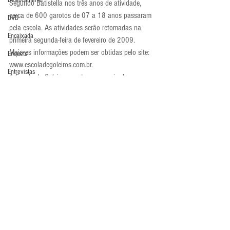
Deslocamento
Segundo Batistella nos três anos de atividade, 
cerca de 600 garotos de 07 a 18 anos passaram 
DVD
pela escola. As atividades serão retomadas na 
Encaixada
primeira segunda-feira de fevereiro de 2009. 
Maiores informações podem ser obtidas pelo site: 
Enquete
www.escoladegoleiros.com.br.
Entrevistas
A Escola de Goleiros, conta com apoio da 
Secretaria de Esportes de Americana.
Equipamentos
Academia de Goleiros
Escola Alemã
Escola Americana
Escola Argentina
Escola Espanhola
Escola Francesa
Comentários
Escola Inglesa
Escola Italiana