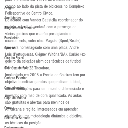
campo ao lado da pista de bicicross no Complexo 
Artigos
Poliesportivo do Centro Cívico.
Atualidades
De acordo com Vander Batistella coordenador do 
projeto, o festival contará com a presença de 
Blogoleiro da Semana
vários goleiros que estarão prestigiando o 
Brasileirão
encerramento, entre eles: Magrão (Sport/Recife) 
que será homenageado com uma placa, André 
Campus
Luis (Portuguesa), Gléguer (Vitória/BA), Carlão (ex-
Circuito Físico
goleiro da seleção) além dos técnicos de futebol 
Rui Scarpino e Zé Theodoro.
Cobrança de Falta
Implantado em 2005 a Escola de Goleiros tem por 
Compra Exterior
objetivo beneficiar garotos que praticam futebol, 
Comunicação
dando condições para um trabalho diferenciado e 
inovador com mão de obra qualificada. As aulas 
Copa do Mundo
são gratuitas e abertas para meninos de 
Curso
Americana e região, interessados em aprender, 
através de uma metodologia dinâmica e objetiva, 
Defesa da Semana
as técnicas da posição.