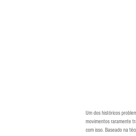
Entrevistas
Equipamentos
Escola Francesa
Escola Inglesa
Um dos históricos proble
movimentos raramente tra
com isso. Baseado na téc