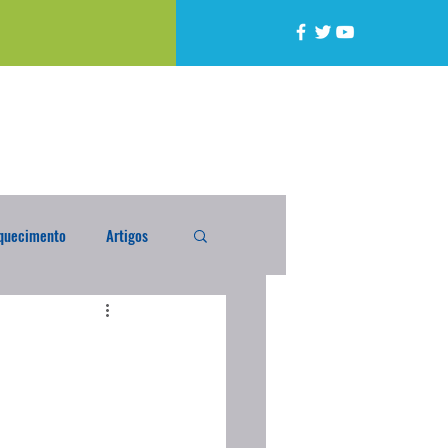
quecimento
Artigos
alta
Compra Exterior
caixada
Enquete