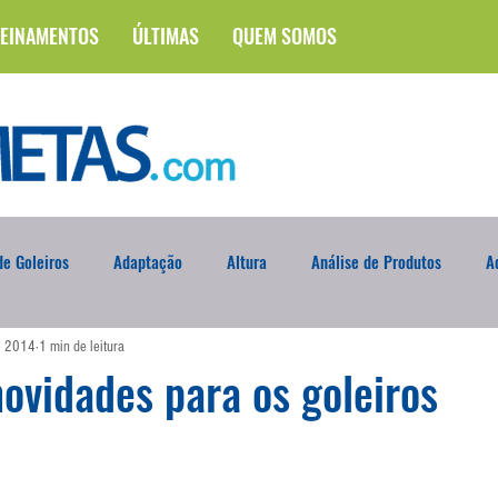
EINAMENTOS
ÚLTIMAS
QUEM SOMOS
e Goleiros
Adaptação
Altura
Análise de Produtos
A
de 2014
1 min de leitura
na
Brasileirão
Campus
Circuito Físico
Cobrança de F
novidades para os goleiros
Curso
Defesa da Semana
Deslocamento
DVD
En