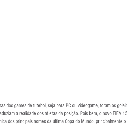
Escola Alemã
Escola Americana
Escola Argentina
Escola 
mas dos games de futebol, seja para PC ou videogame, foram os goleir
duziam a realidade dos atletas da posição. Pois bem, o novo FIFA 1
nica dos principais nomes da última Copa do Mundo, principalmente o