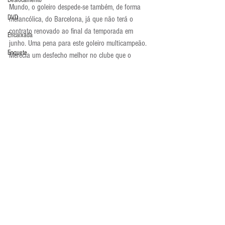
Deslocamento
Mundo, o goleiro despede-se também, de forma 
DVD
melancólica, do Barcelona, já que não terá o 
contrato renovado ao final da temporada em 
Encaixada
junho. Uma pena para este goleiro multicampeão. 
Enquete
Merecia um desfecho melhor no clube que o 
revelou.
Entrevistas
Atualidades
Equipamentos
Escola Alemã
Escola Americana
Escola Argentina
Escola Espanhola
Comentários
Escola Francesa
Escola Inglesa
Escreva um comentário
Escola Italiana