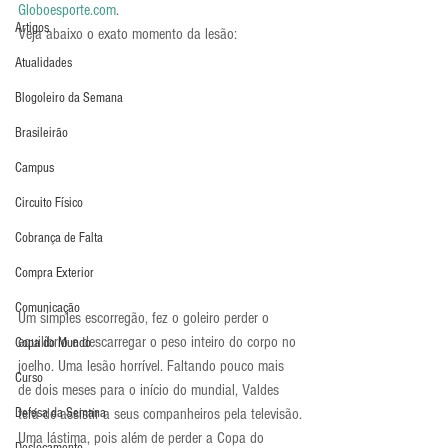
Globoesporte.com
.
Artigos
Veja abaixo o exato momento da lesão:
Atualidades
Blogoleiro da Semana
Brasileirão
Campus
Circuito Físico
Cobrança de Falta
Compra Exterior
Comunicação
Um simples escorregão, fez o goleiro perder o 
equilíbrio e descarregar o peso inteiro do corpo no 
Copa do Mundo
joelho. Uma lesão horrível. Faltando pouco mais 
Curso
de dois meses para o início do mundial, Valdes 
Defesa da Semana
terá de assistir a seus companheiros pela televisão.
Uma lástima, pois além de perder a Copa do 