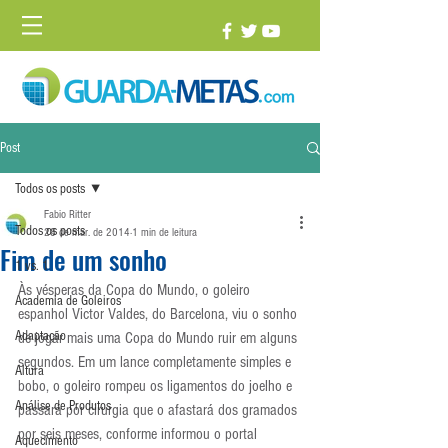
Post
Todos os posts
Fabio Ritter
Todos os posts
28 de mar. de 2014
1 min de leitura
Fim de um sonho
1 vs. 1
Às vésperas da Copa do Mundo, o goleiro 
Academia de Goleiros
espanhol Victor Valdes, do Barcelona, viu o sonho 
Adaptação
de jogar mais uma Copa do Mundo ruir em alguns 
segundos. Em um lance completamente simples e 
Altura
bobo, o goleiro rompeu os ligamentos do joelho e 
Análise de Produtos
passará por cirurgia que o afastará dos gramados 
por seis meses, conforme informou o portal 
Aquecimento