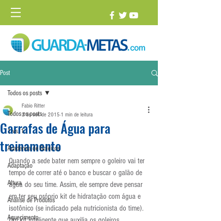
Post
Todos os posts
Fabio Ritter
Todos os posts
2 de set. de 2015
1 min de leitura
Garrafas de Água para
1 vs. 1
treinamento
Academia de Goleiros
Quando a sede bater nem sempre o goleiro vai ter 
Adaptação
tempo de correr até o banco e buscar o galão de 
Altura
água do seu time. Assim, ele sempre deve pensar 
em ter seu próprio kit de hidratação com água e 
Análise de Produtos
isotônico (se indicado pela nutricionista do time).
Aquecimento
Um kit inteligente que auxilia os goleiros, 