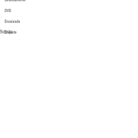
Deslocamento
DVD
Encaixada
Nutrição
Enquete
Treinamento de goleiro
Entrevistas
Últimos Destaques
Equipamentos
Escola Alemã
Escola Americana
Escola Argentina
Escola Espanhola
Comentários
Escola Francesa
Escola Inglesa
Escreva um comentário
Escola Italiana