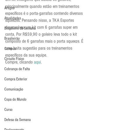
principalmente quando estão em treinamentos 
Artigos
específicos é o porta-garrafas contendo diversos 
Atualidades
squeezes. Pensando nisso, a TKA Esportes 
desenvolveu um kit com 6 garrafas super em 
Blogoleiro da Semana
conta. Por R$59,90 o goleiro leva todo o kit 
Brasileirão
composto de 6 garrafas mais o porta squeeze. É 
uma baita sugestão para os treinamentos 
Campus
específicos da sua equipe.
Circuito Físico
Compre, clicando 
aqui
.
Cobrança de Falta
Compra Exterior
Comunicação
Copa do Mundo
Curso
Defesa da Semana