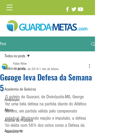
Post
Todos os posts
Fabio Ritter
Todos os posts
17 de mar. de 2014
1 min de leitura
Geroge leva Defesa da Semana
1 vs. 1
5
Academia de Goleiros
O goleiro do Guarani, de Divinópolis-MG, George 
Adaptação
fez uma bela defesa na partida diante do Atlético 
Altura
Mineiro, em partida válida pelo campeonato 
estadual. Mostrando reação e impulsão, a defesa 
Análise de Produtos
foi eleita com 56% dos votos como a Defesa da 
Aquecimento
Semana 5.