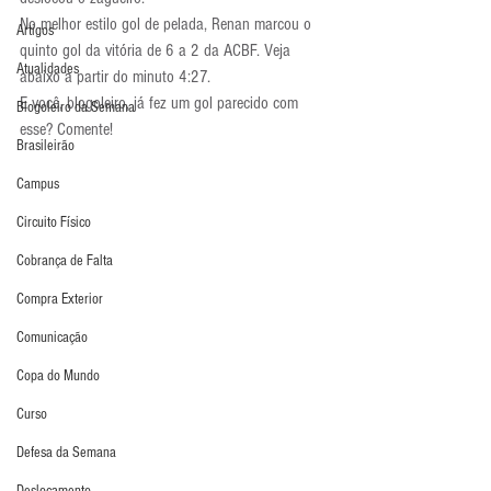
No melhor estilo gol de pelada, Renan marcou o 
Artigos
quinto gol da vitória de 6 a 2 da ACBF. Veja 
Atualidades
abaixo a partir do minuto 4:27.
E você, blogoleiro, já fez um gol parecido com 
Blogoleiro da Semana
esse? Comente!
Brasileirão
Campus
Circuito Físico
Cobrança de Falta
Compra Exterior
Comunicação
Copa do Mundo
Curso
Defesa da Semana