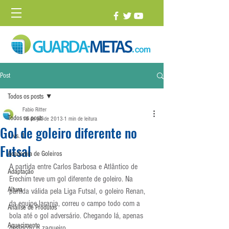
Post
Todos os posts
Fabio Ritter
Todos os posts
16 de jul. de 2013
1 min de leitura
Gol de goleiro diferente no
1 vs. 1
Futsal
Academia de Goleiros
A partida entre Carlos Barbosa e Atlântico de 
Adaptação
Erechim teve um gol diferente de goleiro. Na 
Altura
partida válida pela Liga Futsal, o goleiro Renan, 
da equipe laranja, correu o campo todo com a 
Análise de Produtos
bola até o gol adversário. Chegando lá, apenas 
Aquecimento
deslocou o zagueiro.