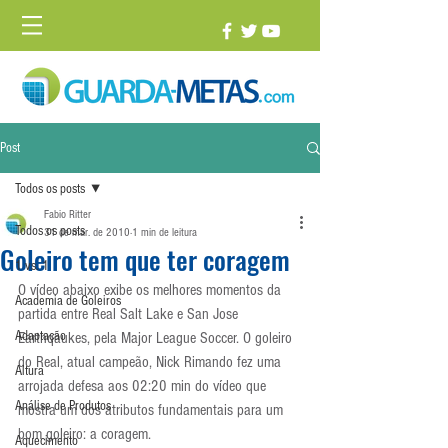
Post
Todos os posts
Fabio Ritter
Todos os posts
31 de mar. de 2010
1 min de leitura
Goleiro tem que ter coragem
1 vs. 1
O vídeo abaixo exibe os melhores momentos da 
Academia de Goleiros
partida entre Real Salt Lake e San Jose 
Adaptação
Earthqaukes, pela Major League Soccer. O goleiro 
do Real, atual campeão, Nick Rimando fez uma 
Altura
arrojada defesa aos 02:20 min do vídeo que 
Análise de Produtos
mostra um dos atributos fundamentais para um 
bom goleiro: a coragem.
Aquecimento