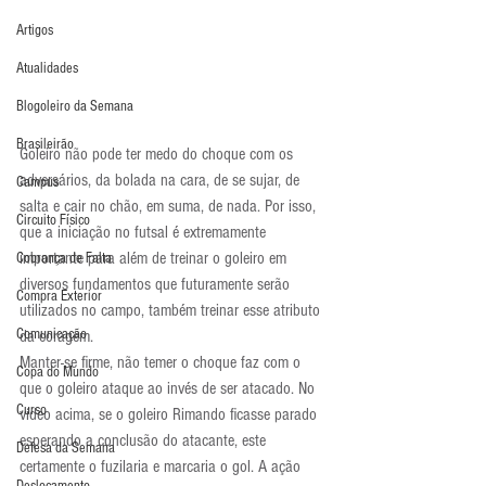
Artigos
Atualidades
Blogoleiro da Semana
Brasileirão
Goleiro não pode ter medo do choque com os 
adversários, da bolada na cara, de se sujar, de 
Campus
salta e cair no chão, em suma, de nada. Por isso, 
Circuito Físico
que a iniciação no futsal é extremamente 
importante para além de treinar o goleiro em 
Cobrança de Falta
diversos fundamentos que futuramente serão 
Compra Exterior
utilizados no campo, também treinar esse atributo 
Comunicação
da coragem.
Manter-se firme, não temer o choque faz com o 
Copa do Mundo
que o goleiro ataque ao invés de ser atacado. No 
Curso
vídeo acima, se o goleiro Rimando ficasse parado 
esperando a conclusão do atacante, este 
Defesa da Semana
certamente o fuzilaria e marcaria o gol. A ação 