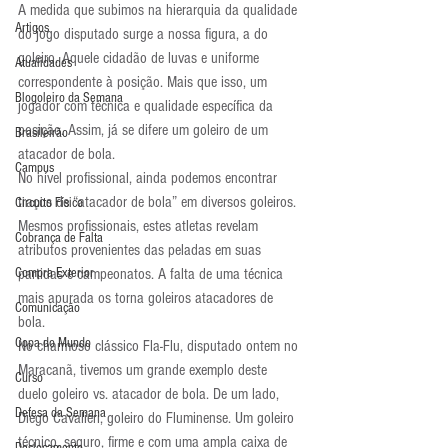
A medida que subimos na hierarquia da qualidade 
Artigos
do jogo disputado surge a nossa figura, a do 
goleiro. Aquele cidadão de luvas e uniforme 
Atualidades
correspondente à posição. Mais que isso, um 
Blogoleiro da Semana
jogador com técnica e qualidade específica da 
posição. Assim, já se difere um goleiro de um 
Brasileirão
atacador de bola.
Campus
No nível profissional, ainda podemos encontrar 
traços de “atacador de bola” em diversos goleiros. 
Circuito Físico
Mesmos profissionais, estes atletas revelam 
Cobrança de Falta
atributos provenientes das peladas em suas 
Compra Exterior
partidas e campeonatos. A falta de uma técnica 
mais apurada os torna goleiros atacadores de 
Comunicação
bola.
Copa do Mundo
No charmoso clássico Fla-Flu, disputado ontem no 
Maracanã, tivemos um grande exemplo deste 
Curso
duelo goleiro vs. atacador de bola. De um lado, 
Defesa da Semana
Diego Cavalieri, goleiro do Fluminense. Um goleiro 
técnico, seguro, firme e com uma ampla caixa de 