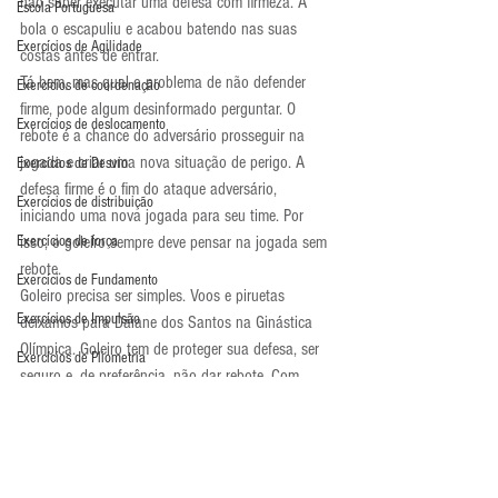
não saber executar uma defesa com firmeza. A 
Escola Portuguesa
bola o escapuliu e acabou batendo nas suas 
Exercícios de Agilidade
costas antes de entrar.
Tá bem, mas qual o problema de não defender 
Exercícios de coordenação
firme, pode algum desinformado perguntar. O 
Exercícios de deslocamento
rebote é a chance do adversário prosseguir na 
jogada e criar uma nova situação de perigo. A 
Exercícios de Desvio
defesa firme é o fim do ataque adversário, 
Exercícios de distribuição
iniciando uma nova jogada para seu time. Por 
Exercícios de força
isso, o goleiro sempre deve pensar na jogada sem 
rebote.
Exercícios de Fundamento
Goleiro precisa ser simples. Voos e piruetas 
Exercícios de Impulsão
deixamos para Daiane dos Santos na Ginástica 
Olímpica. Goleiro tem de proteger sua defesa, ser 
Exercícios de Pliometria
seguro e, de preferência, não dar rebote. Com 
Exercícios de Reação
Felipe no gol, essa tarefa é quase impossível.
Exercícios de Recuperação
Exercícios de saída de gol