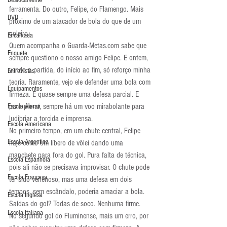
Deslocamento
ferramenta. Do outro, Felipe, do Flamengo. Mais 
DVD
próximo de um atacador de bola do que de um 
goleiro.
Encaixada
Quem acompanha o Guarda-Metas.com sabe que 
Enquete
sempre questiono o nosso amigo Felipe. E ontem, 
vendo a partida, do início ao fim, só reforço minha 
Entrevistas
teoria. Raramente, vejo ele defender uma bola com 
Equipamentos
firmeza. É quase sempre uma defesa parcial. E 
para piorar, sempre há um voo mirabolante para 
Escola Alemã
ludibriar a torcida e imprensa.
Escola Americana
No primeiro tempo, em um chute central, Felipe 
Escola Argentina
haje como um líbero de vôlei dando uma 
manchete para fora do gol. Pura falta de técnica, 
Escola Espanhola
pois ali não se precisava improvisar. O chute pode 
Escola Francesa
ter sido venenoso, mas uma defesa em dois 
tempos, sem escândalo, poderia amaciar a bola.
Escola Inglesa
Saídas do gol? Todas de soco. Nenhuma firme.
Escola Italiana
No segundo gol do Fluminense, mais um erro, por 