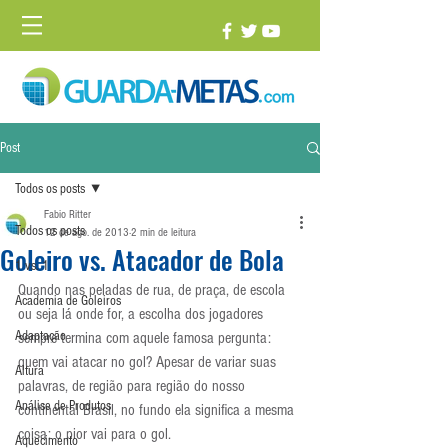
Post
Todos os posts
Fabio Ritter
Todos os posts
12 de ago. de 2013
2 min de leitura
Goleiro vs. Atacador de Bola
1 vs. 1
Quando nas peladas de rua, de praça, de escola 
Academia de Goleiros
ou seja lá onde for, a escolha dos jogadores 
Adaptação
sempre termina com aquele famosa pergunta: 
quem vai atacar no gol? Apesar de variar suas 
Altura
palavras, de região para região do nosso 
Análise de Produtos
continental Brasil, no fundo ela significa a mesma 
coisa: o pior vai para o gol.
Aquecimento