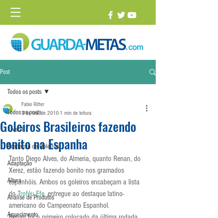
Post
Todos os posts
Fabio Ritter
Todos os posts
3 de fev. de 2010
1 min de leitura
Goleiros Brasileiros fazendo
1 vs. 1
bonito na Espanha
Academia de Goleiros
Tanto Diego Alves, do Almeria, quanto Renan, do 
Adaptação
Xerez, estão fazendo bonito nos gramados 
Altura
espanhóis. Ambos os goleiros encabeçam a lista 
do 
Troféu Efe
, entregue ao destaque latino-
Análise de Produtos
americano do Campeonato Espanhol.
Aquecimento
Renan foi o primeiro colocado da última rodada 