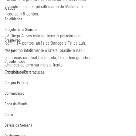
quando defendeu pênalti diante do Mallorca e 
Artigos
ficou com 8 pontos.
Atualidades
Blogoleiro da Semana
Já Diego Aleves está na terceira posição geral, 
Brasileirão
com 114 pontos, atrás de Banega e Felipe Luiz. 
Mas como infelizmente o lateral brasileiro não 
Campus
joga mais na atual temporada, Diego tem grandes 
Circuito Físico
chances de terminar mais a frente.
Parabéns aos brazucas.
Cobrança de Falta
Compra Exterior
Comunicação
Copa do Mundo
Curso
Defesa da Semana