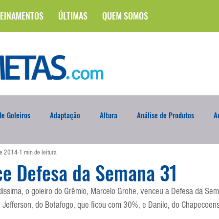
EINAMENTOS
ÚLTIMAS
QUEM SOMOS
e Goleiros
Adaptação
Altura
Análise de Produtos
A
de 2014
1 min de leitura
na
Brasileirão
Campus
Circuito Físico
Cobrança de F
ce Defesa da Semana 31
díssima, o goleiro do Grêmio, Marcelo Grohe, venceu a Defesa da S
Curso
Defesa da Semana
Deslocamento
DVD
En
u Jefferson, do Botafogo, que ficou com 30%, e Danilo, do Chapecoens