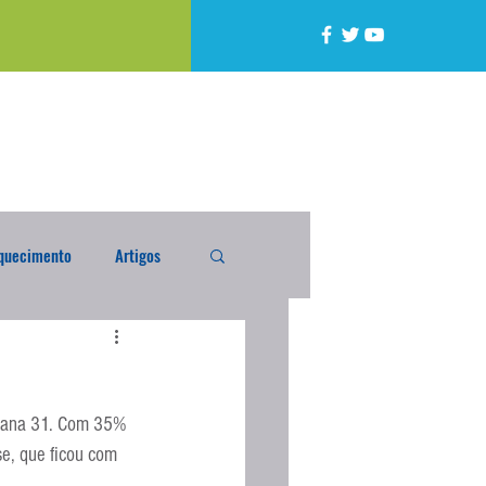
quecimento
Artigos
alta
Compra Exterior
emana 31. Com 35% 
caixada
Enquete
e, que ficou com 