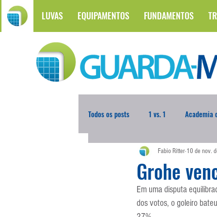
LUVAS
EQUIPAMENTOS
FUNDAMENTOS
TR
Todos os posts
1 vs. 1
Academia d
Fabio Ritter
10 de nov. 
Atualidades
Blogoleiro da Sema
Grohe ven
Em uma disputa equilibra
Comunicação
Copa do Mundo
dos votos, o goleiro bate
27%.