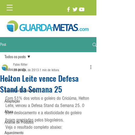
Post
Todos os posts
Fabio Ritter
Todos os posts
20 de ago. de 2013
1 min de leitura
Helton Leite vence Defesa
1 vs. 1
Stand da Semana 25
Academia de Goleiros
Com 51% dos votos o goleiro do Criciúma, Helton 
Adaptação
Leite, venceu a Defesa Stand da Semana 25. O 
Altura
bom deslocamento e a elasticidade do goleiro 
foram premiadas pelos blogoleiros.
Análise de Produtos
Veja o resultado completo abaixo:
Aquecimento