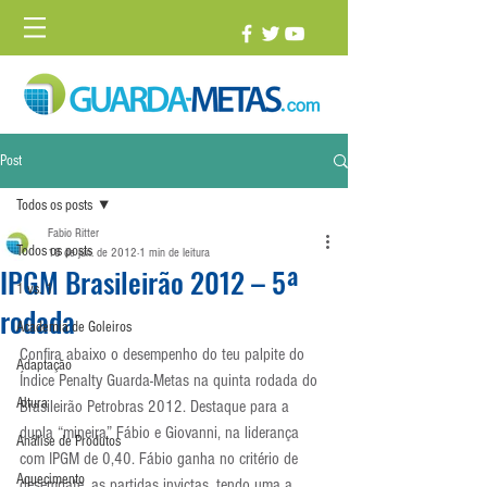
Post
Todos os posts
Fabio Ritter
Todos os posts
18 de jun. de 2012
1 min de leitura
IPGM Brasileirão 2012 – 5ª
1 vs. 1
rodada
Academia de Goleiros
Confira abaixo o desempenho do teu palpite do 
Adaptação
Índice Penalty Guarda-Metas na quinta rodada do 
Altura
Brasileirão Petrobras 2012. Destaque para a 
dupla “mineira” Fábio e Giovanni, na liderança 
Análise de Produtos
com IPGM de 0,40. Fábio ganha no critério de 
Aquecimento
desempate, as partidas invictas, tendo uma a 