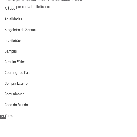
mais que o rival atleticano.
Artigos
Atualidades
Blogoleiro da Semana
Brasileirão
Campus
Circuito Físico
Cobrança de Falta
Compra Exterior
Comunicação
Copa do Mundo
Curso
IGM
Defesa da Semana