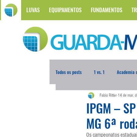
LUVAS
EQUIPAMENTOS
FUNDAMENTOS
TR
Todos os posts
1 vs. 1
Academia d
Fabio Ritter
14 de mar. 
Atualidades
Blogoleiro da Sema
IPGM – SP 
MG 6ª rod
Comunicação
Copa do Mundo
Os campeonatos estaduai