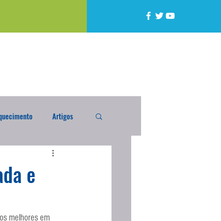
quecimento
Artigos
alta
Compra Exterior
ada e
caixada
Enquete
 os melhores em 