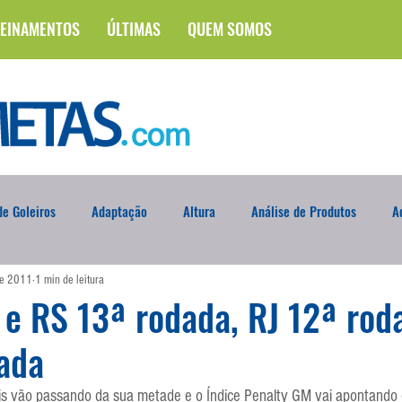
EINAMENTOS
ÚLTIMAS
QUEM SOMOS
e Goleiros
Adaptação
Altura
Análise de Produtos
A
de 2011
1 min de leitura
na
Brasileirão
Campus
Circuito Físico
Cobrança de F
e RS 13ª rodada, RJ 12ª rod
ada
Curso
Defesa da Semana
Deslocamento
DVD
En
s vão passando da sua metade e o Índice Penalty GM vai apontando