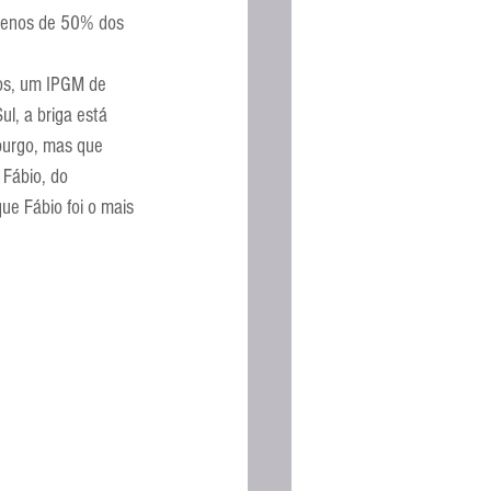
 menos de 50% dos 
Espanhola
os, um IPGM de 
l, a briga está 
burgo, mas que 
 Fábio, do 
e Fábio foi o mais 