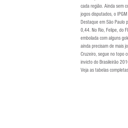
cada região. Ainda sem c
Entrevistas
Equipamentos
jogos disputados, o IPGM 
Destaque em São Paulo pa
0,44. No Rio, Felipe, do 
Escola Francesa
Escola Inglesa
embolada com alguns gole
ainda precisam de mais jo
Cruzeiro, segue no topo 
invicto do Brasileirão 201
Veja as tabelas completa