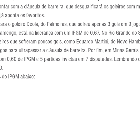
ontar com a cláusula de barreira, que desqualificará os goleiros com
Escola Alemã
Escola Americana
Escola Argentina
Escola 
já aponta os favoritos.
ra o goleiro Deola, do Palmeiras, que sofreu apenas 3 gols em 9 jog
Flamengo, está na liderança com um IPGM de 0,67. No Rio Grande do Su
iros que sofreram poucos gols, como Eduardo Martini, do Novo Ham
gos para ultrapassar a cláusula de barreira. Por fim, em Minas Gerais,
com 0,60 de IPGM e 5 partidas invictas em 7 disputadas. Lembrando qu
0.
s do IPGM abaixo: