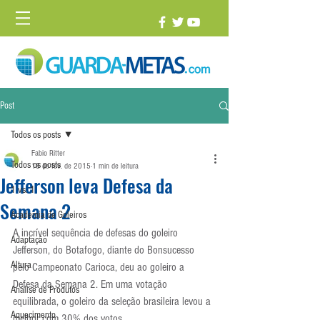
Post
Todos os posts
Fabio Ritter
Todos os posts
18 de fev. de 2015
1 min de leitura
Jefferson leva Defesa da
1 vs. 1
Semana 2
Academia de Goleiros
A incrível sequência de defesas do goleiro 
Adaptação
Jefferson, do Botafogo, diante do Bonsucesso 
Altura
pelo Campeonato Carioca, deu ao goleiro a 
Defesa da Semana 2. Em uma votação 
Análise de Produtos
equilibrada, o goleiro da seleção brasileira levou a 
Aquecimento
melhor com 30% dos votos.