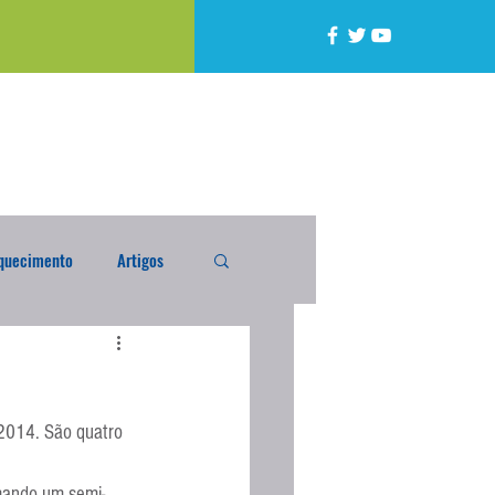
quecimento
Artigos
alta
Compra Exterior
2014. São quatro 
caixada
Enquete
mando um semi-