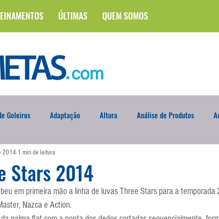
EINAMENTOS
ÚLTIMAS
QUEM SOMOS
e Goleiros
Adaptação
Altura
Análise de Produtos
A
de 2014
1 min de leitura
na
Brasileirão
Campus
Circuito Físico
Cobrança de F
e Stars 2014
eu em primeira mão a linha de luvas Three Stars para a temporada 
Curso
Defesa da Semana
Deslocamento
DVD
En
aster, Nazca e Action.
da palma flat com a ponta dos dedos cortadas sequencialmente, for