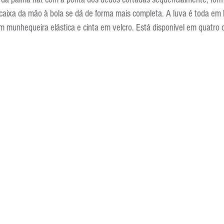
Escola Alemã
Escola Americana
Escola Argentina
Escola 
ncaixa da mão à bola se dá de forma mais completa. A luva é toda em lá
 munhequeira elástica e cinta em velcro. Está disponível em quatro 