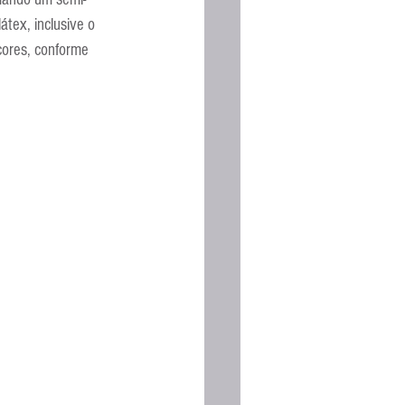
Espanhola
tex, inclusive o 
cores, conforme 