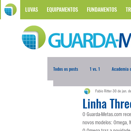
LUVAS
EQUIPAMENTOS
FUNDAMENTOS
TR
Todos os posts
1 vs. 1
Academia d
Fabio Ritter
30 de jan. 
Atualidades
Blogoleiro da Sema
Linha Thre
O Guarda-Metas.com receb
Comunicação
Copa do Mundo
novos modelos: Omega, M
O Omega traz a novidade 