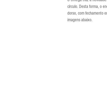
Entrevistas
Equipamentos
círculo. Desta forma, o e
dorso, com fechamento em
imagens abaixo.
Escola Francesa
Escola Inglesa