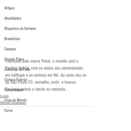
Artigos
Atualidades
Blogoleiro da Semana
Brasileirão
Campus
Circuito Físico
Fabricada pela marca Poker, o modelo será o 
Panther Hybrid, com os dedos das extremidades 
Cobrança de Falta
em rollfinger e os centrais em flat. As cores são as 
Compra Exterior
do São Paulo FC, vermelho, preto  e branco.
Em breve estará a venda no mercado.
Comunicação
Luvas
Copa do Mundo
Últimos Destaques
Curso
Defesa da Semana