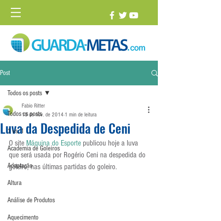
Post
Todos os posts
Fabio Ritter
Todos os posts
13 de nov. de 2014
1 min de leitura
Luva da Despedida de Ceni
1 vs. 1
O site 
Máquina do Esporte
 publicou hoje a luva 
Academia de Goleiros
que será usada por Rogério Ceni na despedida do 
Adaptação
goleiro, nas últimas partidas do goleiro.
Altura
Análise de Produtos
Aquecimento