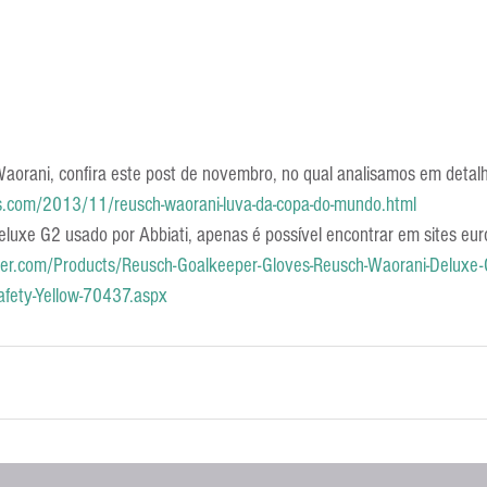
aorani, confira este post de novembro, no qual analisamos em detalhe
.com/2013/11/reusch-waorani-luva-da-copa-do-mundo.html
luxe G2 usado por Abbiati, apenas é possível encontrar em sites eur
cer.com/Products/Reusch-Goalkeeper-Gloves-Reusch-Waorani-Deluxe-
afety-Yellow-70437.aspx