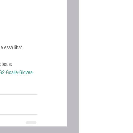
 essa liha: 
opeus: 
G2-Goalie-Gloves-