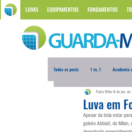
LUVAS
EQUIPAMENTOS
FUNDAMENTOS
TR
Todos os posts
1 vs. 1
Academia d
Fabio Ritter
8 de jan. de
Atualidades
Blogoleiro da Sema
Luva em F
Apesar da bola estar para
Comunicação
Copa do Mundo
goleiro Abbiati, do Milan
desenhada especialmente