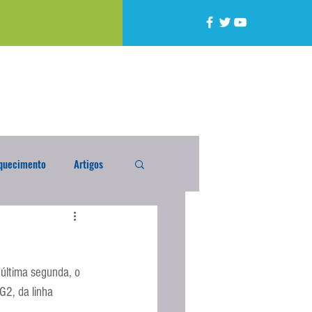
quecimento
Artigos
alta
Compra Exterior
 última segunda, o 
caixada
Enquete
G2, da linha 