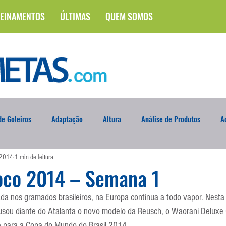
EINAMENTOS
ÚLTIMAS
QUEM SOMOS
e Goleiros
Adaptação
Altura
Análise de Produtos
A
 2014
1 min de leitura
na
Brasileirão
Campus
Circuito Físico
Cobrança de F
oco 2014 – Semana 1
da nos gramados brasileiros, na Europa continua a todo vapor. Nesta
Curso
Defesa da Semana
Deslocamento
DVD
En
, usou diante do Atalanta o novo modelo da Reusch, o Waorani Deluxe 
 para a Copa do Mundo do Brasil 2014.