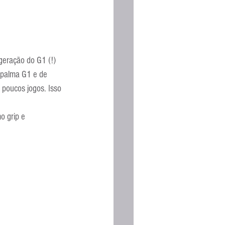
eração do G1 (!) 
a palma G1 e de 
 poucos jogos. Isso 
 grip e 