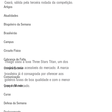
Ceará, válida pela terceira rodada da competição.
Artigos
Atualidades
Blogoleiro da Semana
Brasileirão
Campus
Circuito Físico
Cobrança de Falta
Thiago usou a luva Three Stars Titan, um dos 
modelos mais acessíveis do mercado. A marca 
Compra Exterior
brasileira já é consagrada por oferecer aos 
Comunicação
goleiros luvas de boa qualidade e com o menor 
preço do mercado.
Copa do Mundo
Curso
Defesa da Semana