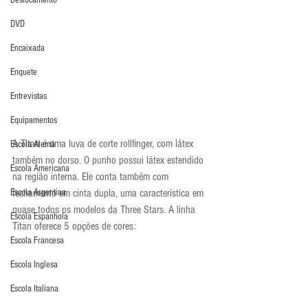
Deslocamento
DVD
Encaixada
Enquete
Entrevistas
Equipamentos
A Titan é uma luva de corte rollfinger, com látex 
Escola Alemã
também no dorso. O punho possui látex estendido 
Escola Americana
na região interna. Ele conta também com 
Escola Argentina
fechamento em cinta dupla, uma característica em 
quase todos os modelos da Three Stars. A linha 
Escola Espanhola
Titan oferece 5 opções de cores:
Escola Francesa
Escola Inglesa
Escola Italiana