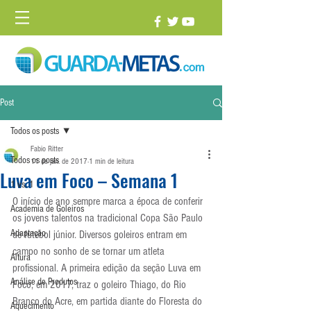
Post
Todos os posts
Fabio Ritter
Todos os posts
11 de jan. de 2017
1 min de leitura
Luva em Foco – Semana 1
1 vs. 1
O início de ano sempre marca a época de conferir 
Academia de Goleiros
os jovens talentos na tradicional Copa São Paulo 
Adaptação
de futebol júnior. Diversos goleiros entram em 
campo no sonho de se tornar um atleta 
Altura
profissional. A primeira edição da seção Luva em 
Análise de Produtos
Foco, em 2017, traz o goleiro Thiago, do Rio 
Branco do Acre, em partida diante do Floresta do 
Aquecimento