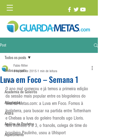
Post
Todos os posts
Fabio Ritter
Todos os posts
8 de jan. de 2015
1 min de leitura
Luva em Foco – Semana 1
1 vs. 1
O ano mal começou e já temos a primeira edição 
Academia de Goleiros
da sessão mais popular entre os blogoleiros do 
Adaptação
Guarda-Metas.com: a Luva em Foco. Fomos à 
Inglaterra, para buscar na partida entre Tottenham 
Altura
e Chelsea a luva do goleiro francês ugo Lloris. 
Análise de Produtos
Nos incríveis 5 a 3, o francês, colega de time do 
brasileiro Paulinho, usou a Uhlsport 
Aquecimento