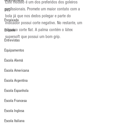
Deslocamento
Este modelo é um dos preferidos dos goleiros 
profissionais. Promete um maior contato com a 
DVD
bola já que nos dedos polegar e parte do 
Encaixada
indicador possui corte negativo. No restante, um 
clássico corte flat. A palma contém o látex 
Enquete
supersoft que possui um bom grip.
Entrevistas
Equipamentos
Escola Alemã
Escola Americana
Escola Argentina
Escola Espanhola
Escola Francesa
Escola Inglesa
Escola Italiana