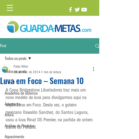
Post
Todos os posts
Fabio Ritter
Todos os posts
26 de mar. de 2014
1 min de leitura
Luva em Foco – Semana 10
1 vs. 1
A Copa Bridgestone Libertadores traz mais um 
Academia de Goleiros
novo modelo de luva para divulgarmos aqui na 
Adaptação
seção Luva em Foco. Desta vez, o goleiro 
mexicano Oswaldo Sanchez, do Santos Laguna, 
Altura
usou a luva Rinat OS Premier, na partida de ontem 
Análise de Produtos
diante do Peñarol.
Aquecimento