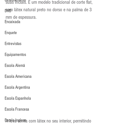
Deslocamento
suas inciais. É um modelo tradicional de corte flat, 
com látex natural preto no dorso e na palma de 3 
DVD
mm de espessura.
Encaixada
Enquete
Entrevistas
Equipamentos
Escola Alemã
Escola Americana
Escola Argentina
Escola Espanhola
Escola Francesa
Escola Inglesa
A luva conta com látex no seu interior, permitindo 
maior aderência à mão do goleiro. Por fim, o 
Escola Italiana
punho é bem largo deixando a luva bem ajustada.