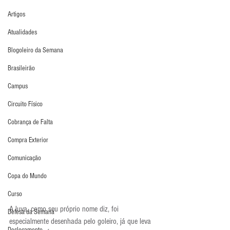
Artigos
Atualidades
Blogoleiro da Semana
Brasileirão
Campus
Circuito Físico
Cobrança de Falta
Compra Exterior
Comunicação
Copa do Mundo
Curso
A luva, como seu próprio nome diz, foi 
Defesa da Semana
especialmente desenhada pelo goleiro, já que leva 