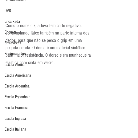
Deslocamento
DVD
Encaixada
Como o nome diz, a luva tem corte negativo, 
Enquete
contemplando látex também na parte interna dos 
dedos, para que não se perca o grip em uma 
Entrevistas
pegada errada. O dorso é um material sintético 
Equipamentos
para maior resistência. O dorso é em munhequeira 
elástica com cinta em velcro.
Escola Alemã
Escola Americana
Escola Argentina
Escola Espanhola
Escola Francesa
Escola Inglesa
Escola Italiana