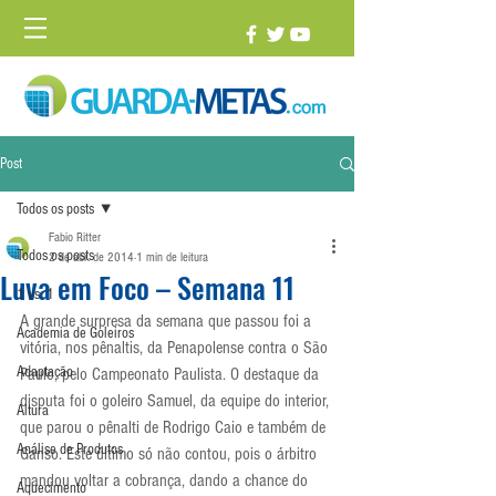
Post
Todos os posts
Fabio Ritter
Todos os posts
2 de abr. de 2014
1 min de leitura
Luva em Foco – Semana 11
1 vs. 1
A grande surpresa da semana que passou foi a 
Academia de Goleiros
vitória, nos pênaltis, da Penapolense contra o São 
Adaptação
Paulo, pelo Campeonato Paulista. O destaque da 
disputa foi o goleiro Samuel, da equipe do interior, 
Altura
que parou o pênalti de Rodrigo Caio e também de 
Análise de Produtos
Ganso. Este último só não contou, pois o árbitro 
mandou voltar a cobrança, dando a chance do 
Aquecimento