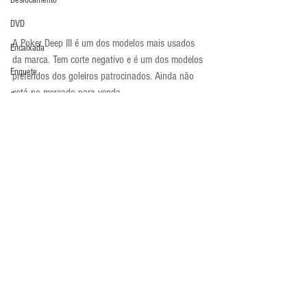
Deslocamento
DVD
A Poker Deep III é um dos modelos mais usados 
Encaixada
da marca. Tem corte negativo e é um dos modelos 
Enquete
preferidos dos goleiros patrocinados. Ainda não 
está no mercado para venda.
Entrevistas
Luva em Foco
Equipamentos
Luvas
Escola Alemã
Escola Americana
Escola Argentina
Escola Espanhola
Escola Francesa
Comentários
Escola Inglesa
Escola Italiana
Escreva um comentário