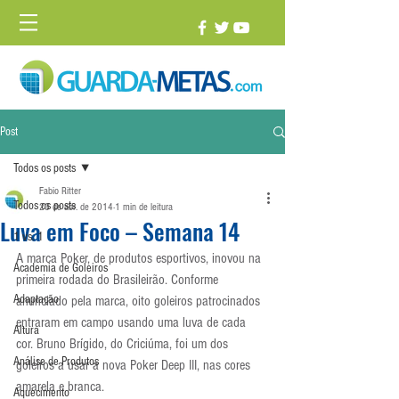
Post
Todos os posts
Fabio Ritter
Todos os posts
23 de abr. de 2014
1 min de leitura
Luva em Foco – Semana 14
1 vs. 1
A marca Poker, de produtos esportivos, inovou na 
Academia de Goleiros
primeira rodada do Brasileirão. Conforme 
Adaptação
anunciado pela marca, oito goleiros patrocinados 
entraram em campo usando uma luva de cada 
Altura
cor. Bruno Brígido, do Criciúma, foi um dos 
Análise de Produtos
goleiros a usar a nova Poker Deep III, nas cores 
amarela e branca.
Aquecimento