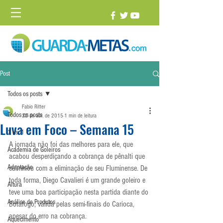
Post
Todos os posts
Fabio Ritter
Todos os posts
22 de abr. de 2015
1 min de leitura
Luva em Foco – Semana 15
1 vs. 1
A jornada não foi das melhores para ele, que 
Academia de Goleiros
acabou desperdiçando a cobrança de pênalti que 
Adaptação
culminou com a eliminação de seu Fluminense. De 
toda forma, Diego Cavalieri é um grande goleiro e 
Altura
teve uma boa participação nesta partida diante do 
Análise de Produtos
Botafogo, válida pelas semi-finais do Carioca, 
apesar do erro na cobrança.
Aquecimento