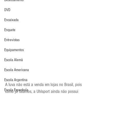
Deslocamento
DVD
Encaixada
Enquete
Entrevistas
Equipamentos
Escola Alemã
Escola Americana
Escola Argentina
A luva não está a venda em lojas no Brasil, pois 
Escola Espanhola
como já falamos, a Uhlsport ainda não possui 
representante no país. Porém, o goleiro pode 
Escola Francesa
adquirir o modelo na Pro Direct Soccer. Clique 
Escola Inglesa
aqui
 para comprar.
Últimos Destaques
Escola Italiana
Luva em Foco