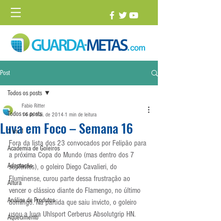
Post
Todos os posts
Fabio Ritter
Todos os posts
14 de mai. de 2014
1 min de leitura
Luva em Foco – Semana 16
1 vs. 1
Fora da lista dos 23 convocados por Felipão para 
Academia de Goleiros
a próxima Copa do Mundo (mas dentro dos 7 
Adaptação
suplentes), o goleiro Diego Cavalieri, do 
Fluminense, curou parte dessa frustração ao 
Altura
vencer o clássico diante do Flamengo, no último 
Análise de Produtos
domingo. Na partida que saiu invicto, o goleiro 
usou a luva Uhlsport Cerberus Absolutgrip HN.
Aquecimento