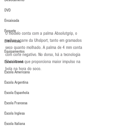
Deslocamento
DVD
Encaixada
Enquete
O modelo conta com a palma Absolutgrip, o 
melhor agarre da Uhslport, tanto em gramados 
Entrevistas
seco quanto molhado. A palma de 4 mm conta 
Equipamentos
com corte negativo. No dorso, há a tecnologia 
Shockzone que proporciona maior impulso na 
Escola Alemã
bola na hora do soco.
Escola Americana
Escola Argentina
Escola Espanhola
Escola Francesa
Escola Inglesa
Escola Italiana