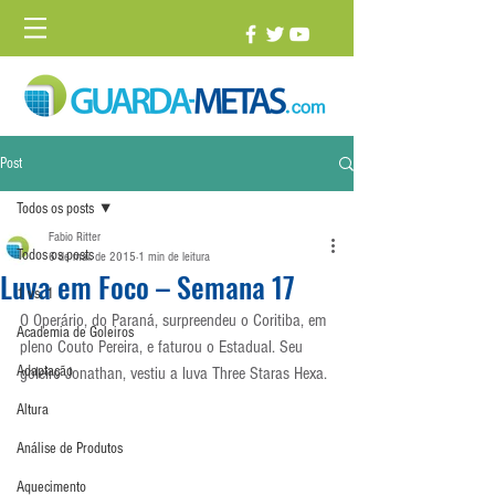
Post
Todos os posts
Fabio Ritter
Todos os posts
6 de mai. de 2015
1 min de leitura
Luva em Foco – Semana 17
1 vs. 1
O Operário, do Paraná, surpreendeu o Coritiba, em 
Academia de Goleiros
pleno Couto Pereira, e faturou o Estadual. Seu 
Adaptação
goleiro Jonathan, vestiu a luva Three Staras Hexa.
Altura
Análise de Produtos
Aquecimento