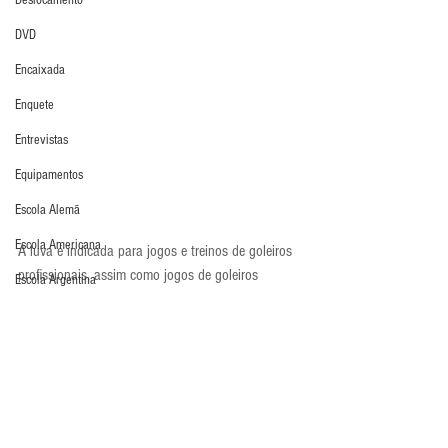
Deslocamento
DVD
Encaixada
Enquete
Entrevistas
Equipamentos
Escola Alemã
Escola Americana
A luva é indicada para jogos e treinos de goleiros 
profissionais, assim como jogos de goleiros 
Escola Argentina
amadores. Está a R$145,90 na TKA Esportes. 
Escola Espanhola
Compre 
aqui
.
Últimos Destaques
Escola Francesa
Luva em Foco
Escola Inglesa
Luvas
Escola Italiana