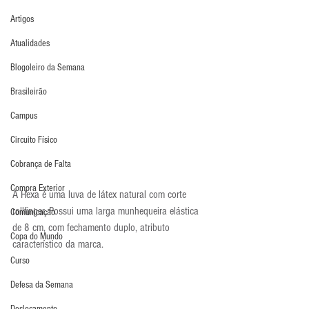
Artigos
Atualidades
Blogoleiro da Semana
Brasileirão
Campus
Circuito Físico
Cobrança de Falta
Compra Exterior
A Hexa é uma luva de látex natural com corte 
rollfinger. Possui uma larga munhequeira elástica 
Comunicação
de 8 cm, com fechamento duplo, atributo 
Copa do Mundo
característico da marca.
Curso
Defesa da Semana