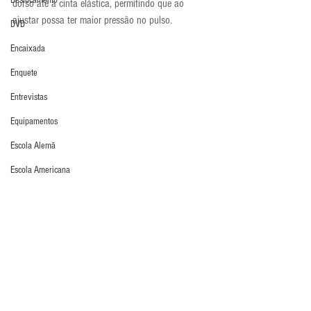
Deslocamento
dorso até a cinta elástica, permitindo que ao 
ajustar possa ter maior pressão no pulso.
DVD
Encaixada
Enquete
Entrevistas
Equipamentos
Escola Alemã
Escola Americana
Escola Argentina
Escola Espanhola
Escola Francesa
Luva em Foco
Luvas
Escola Inglesa
Escola Italiana