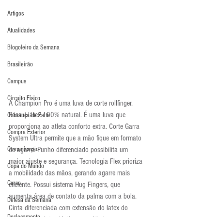
Artigos
Atualidades
Blogoleiro da Semana
Brasileirão
Campus
Circuito Físico
A Champion Pro é uma luva de corte rollfinger. 
Possui látex 100% natural. É uma luva que 
Cobrança de Falta
proporciona ao atleta conforto extra. Corte Garra 
Compra Exterior
System Ultra permite que a mão fique em formato 
Comunicação
de agarre. Punho diferenciado possibilita um 
maior ajuste e segurança. Tecnologia Flex prioriza 
Copa do Mundo
a mobilidade das mãos, gerando agarre mais 
Curso
eficiente. Possui sistema Hug Fingers, que 
aumenta área de contato da palma com a bola. 
Defesa da Semana
Cinta diferenciada com extensão do latex do 