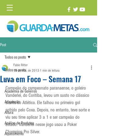
Post
Todos os posts
Fabio Ritter
Todos os posts
15 de mai. de 2013
1 min de leitura
Luva em Foco – Semana 17
1 vs. 1
Campeão do campeonato paranaense, o goleiro 
Academia de Goleiros
Vanderlei, do Coritiba, levou um susto no clássico 
Adaptação
diante do Atlético. Ele falhou no primeiro gol 
sofrido pelo Coxa. Depois, no entanto, teve sorte e 
Altura
viu seu time aplicar 3 a 1 e ser campeão do 
Análise de Produtos
estado. Vanderlei nesse jogo usou a Poker 
Champion Pro Silver.
Aquecimento