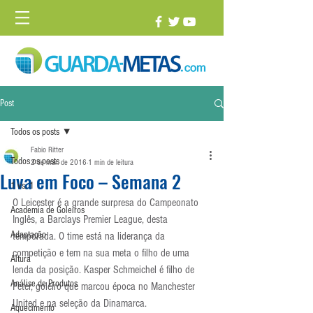
Post
Todos os posts
Fabio Ritter
Todos os posts
2 de mar. de 2016
1 min de leitura
Luva em Foco – Semana 2
1 vs. 1
O Leicester é a grande surpresa do Campeonato 
Academia de Goleiros
Inglês, a Barclays Premier League, desta 
Adaptação
temporada. O time está na liderança da 
competição e tem na sua meta o filho de uma 
Altura
lenda da posição. Kasper Schmeichel é filho de 
Análise de Produtos
Peter, goleiro que marcou época no Manchester 
United e na seleção da Dinamarca.
Aquecimento