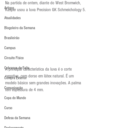
Na partida de ontem, diante do West Bromwich, 
Artigos
Kasper usou a luva Precision GK Schmeichology 5.
Atualidades
Blogoleiro da Semana
Brasileirão
Campus
Circuito Físico
Cobrança de Falta
A principal característica da luva é o corte 
negativo, com dorso em látex natural. É um 
Compra Exterior
modelo básico sem grandes inovações. A palma 
Comunicação
tem espessura de 4 mm.
Copa do Mundo
Curso
Defesa da Semana