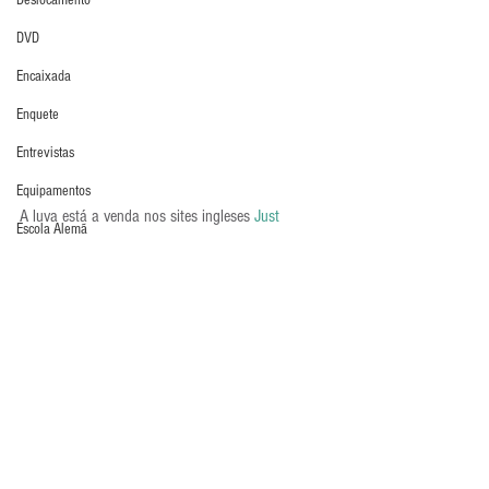
Deslocamento
DVD
Encaixada
Enquete
Entrevistas
Equipamentos
A luva está a venda nos sites ingleses 
Just 
Escola Alemã
Keepers
 e 
Pro Direct Soccer
.
Escola Americana
Últimos Destaques
Luva em Foco
Escola Argentina
Luvas
Escola Espanhola
Escola Francesa
Escola Inglesa
Escola Italiana