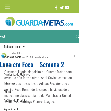
Post
Todos os posts
Fabio Ritter
Todos os posts
16 de jan. de 2013
1 min de leitura
Luva em Foco – Semana 2
1 vs. 1
O sempre ligado blogoleiro do Guarda-Metas.com 
Academia de Goleiros
avisou e nós fomos atrás. Andi Savian comentou 
Adaptação
no post das novas luvas Adidas Predator que o 
goleiro Pepe Reina, do Liverpool, havia usado o 
Altura
modelo no clássico diante do Manchester United 
Análise de Produtos
válido pela Barclays Premier League.
Aquecimento