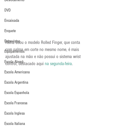
Deslocamento
DVD
Encaixada
Enquete
Entrevistas
Reina usou o modelo Rolled Finger, que conta 
com palma em corte no mesmo nome, é mais 
Equipamentos
ajustada na mão e não possui o sistema wrist 
Escola Alemã
control, destacado aqui 
na segunda-feira
.
Escola Americana
Escola Argentina
Escola Espanhola
Escola Francesa
Escola Inglesa
Escola Italiana