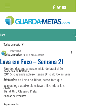
Post
Todos os posts
Fabio Ritter
Todos os posts
5 de jun. de 2015
1 min de leitura
Luva em Foco – Semana 21
1 vs. 1
Um dos destaques nesse inicio de brasileirão 
Academia de Goleiros
2015, o grande goleiro Renan Brito do Goias vem 
Adaptação
utilizando as luvas da Rinat, nessa foto que 
vemos logo abaixo ele estava utilizando a luva 
Altura
Rinat Uno Clássico Preta.
Análise de Produtos
Aquecimento