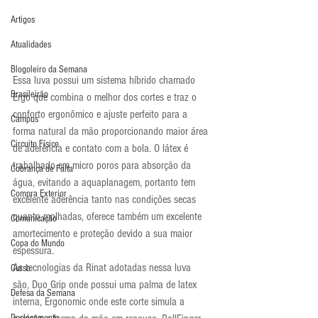
Artigos
Atualidades
Blogoleiro da Semana
Essa luva possui um sistema híbrido chamado 
Brasileirão
Ergo que combina o melhor dos cortes e traz o 
conforto ergonômico e ajuste perfeito para a 
Campus
forma natural da mão proporcionando maior área 
Circuito Físico
de aderência e contato com a bola. O látex é 
trabalhado em micro poros para absorção da 
Cobrança de Falta
água, evitando a aquaplanagem, portanto tem 
Compra Exterior
excelente aderência tanto nas condições secas 
quanto molhadas, oferece também um excelente 
Comunicação
amortecimento e proteção devido a sua maior 
Copa do Mundo
espessura.
As tecnologias da Rinat adotadas nessa luva 
Curso
são, Duo Grip onde possui uma palma de latex 
Defesa da Semana
interna, Ergonomic onde este corte simula a 