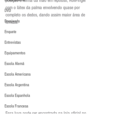
posição e forma da mão em repouso, RollFinger 
Deslocamento
com o látex da palma envolvendo quase por 
DVD
completo os dedos, dando assim maior área de 
Encaixada
firmeza.
Enquete
Entrevistas
Equipamentos
Escola Alemã
Escola Americana
Escola Argentina
Escola Espanhola
Escola Francesa
Essa luva pode ser encontrada na loja oficial no 
Escola Inglesa
Brasil da marca, o 
Escola Italiana
site http://www.rinat.com.br/loja pelo valor de R$ 
389,90, muito desse preço se deve ao fato desse 