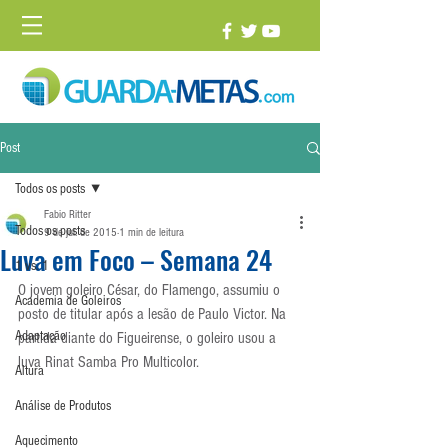
Post
Todos os posts
Fabio Ritter
Todos os posts
9 de jul. de 2015
1 min de leitura
Luva em Foco – Semana 24
1 vs. 1
O jovem goleiro César, do Flamengo, assumiu o 
Academia de Goleiros
posto de titular após a lesão de Paulo Victor. Na 
Adaptação
partida diante do Figueirense, o goleiro usou a 
luva Rinat Samba Pro Multicolor.
Altura
Análise de Produtos
Aquecimento