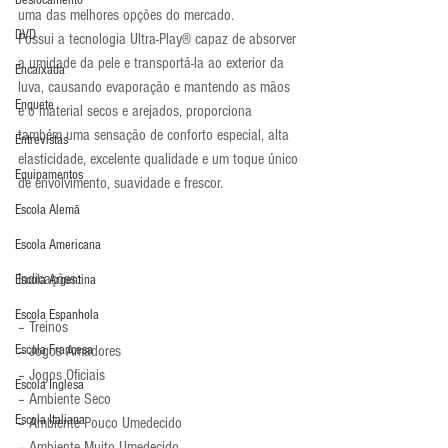
Deslocamento
uma das melhores opções do mercado.
DVD
Possui a tecnologia Ultra-Play® capaz de absorver 
a umidade da pele e transportá-la ao exterior da 
Encaixada
luva, causando evaporação e mantendo as mãos 
Enquete
e o material secos e arejados, proporciona 
também uma sensação de conforto especial, alta 
Entrevistas
elasticidade, excelente qualidade e um toque único 
Equipamentos
de envolvimento, suavidade e frescor.
Escola Alemã
Escola Americana
Indicações:
Escola Argentina
Escola Espanhola
– Treinos
Escola Francesa
– Jogos Amadores
– Jogos Oficiais
Escola Inglesa
– Ambiente Seco
Escola Italiana
– Ambiente Pouco Umedecido
– Ambiente Muito Umedecido