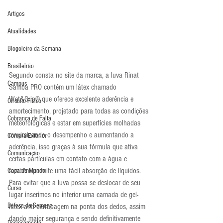
Artigos
Atualidades
Blogoleiro da Semana
Brasileirão
Segundo consta no site da marca, a luva Rinat 
Campus
Samba PRO contém um látex chamado 
Wet&Grip® que oferece excelente aderência e 
Circuito Físico
amortecimento, projetado para todas as condições 
Cobrança de Falta
meteorológicas e estar em superfícies molhadas 
maximizando o desempenho e aumentando a 
Compra Exterior
aderência, isso graças à sua fórmula que ativa 
Comunicação
certas partículas em contato com a água e 
também permite uma fácil absorção de líquidos. 
Copa do Mundo
Para evitar que a luva possa se deslocar de seu 
Curso
lugar inserimos no interior uma camada de gel-
Defesa da Semana
látex anti derrapagem na ponta dos dedos, assim 
dando maior segurança e sendo definitivamente 