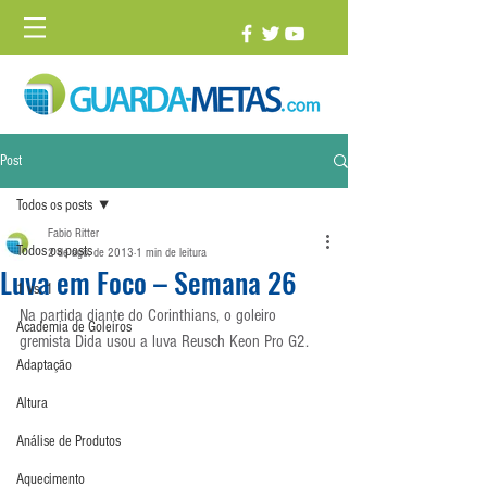
Post
Todos os posts
Fabio Ritter
Todos os posts
2 de ago. de 2013
1 min de leitura
Luva em Foco – Semana 26
1 vs. 1
Na partida diante do Corinthians, o goleiro 
Academia de Goleiros
gremista Dida usou a luva Reusch Keon Pro G2.
Adaptação
Altura
Análise de Produtos
Aquecimento