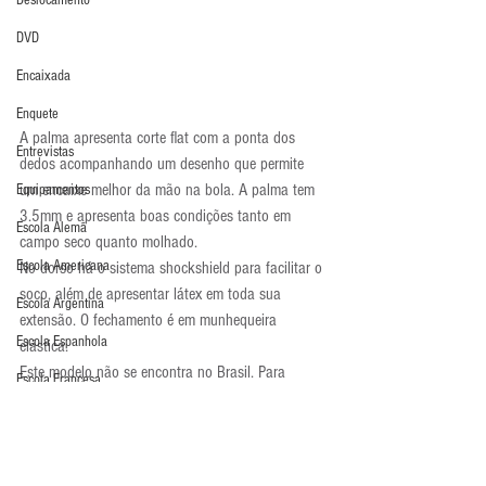
Deslocamento
DVD
Encaixada
Enquete
A palma apresenta corte flat com a ponta dos 
Entrevistas
dedos acompanhando um desenho que permite 
um encaixe melhor da mão na bola. A palma tem 
Equipamentos
3.5mm e apresenta boas condições tanto em 
Escola Alemã
campo seco quanto molhado.
Escola Americana
No dorso há o sistema shockshield para facilitar o 
soco, além de apresentar látex em toda sua 
Escola Argentina
extensão. O fechamento é em munhequeira 
Escola Espanhola
elástica.
Este modelo não se encontra no Brasil. Para 
Escola Francesa
maiores informações e compras, acesse: 
Escola Inglesa
http://www.prodirectsoccer.com/Products/Reusch-
Goalkeeper-Gloves-Reusch-Keon-Pro-G2-LTD-Goalie-
Escola Italiana
Gloves-Goalkeeping-OrangeBlackLtd-43717.aspx