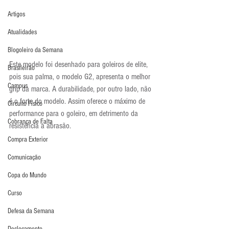
Artigos
Atualidades
Blogoleiro da Semana
Este modelo foi desenhado para goleiros de elite, 
Brasileirão
pois sua palma, o modelo G2, apresenta o melhor 
Campus
grip da marca. A durabilidade, por outro lado, não 
é o forte do modelo. Assim oferece o máximo de 
Circuito Físico
performance para o goleiro, em detrimento da 
Cobrança de Falta
resistência à abrasão.
Compra Exterior
Comunicação
Copa do Mundo
Curso
Defesa da Semana